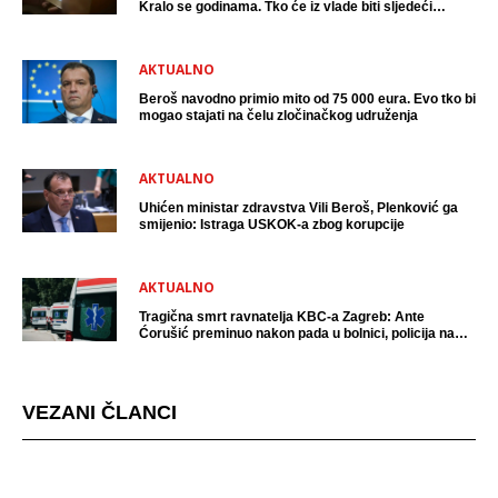
Kralo se godinama. Tko će iz vlade biti sljedeći
uhićen?
AKTUALNO
Beroš navodno primio mito od 75 000 eura. Evo tko bi
mogao stajati na čelu zločinačkog udruženja
AKTUALNO
Uhićen ministar zdravstva Vili Beroš, Plenković ga
smijenio: Istraga USKOK-a zbog korupcije
AKTUALNO
Tragična smrt ravnatelja KBC-a Zagreb: Ante
Ćorušić preminuo nakon pada u bolnici, policija na
mjestu događaja
VEZANI ČLANCI