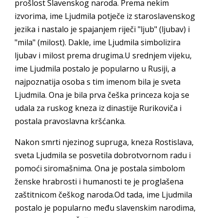
prošlost Slavenskog naroda. Prema nekim
izvorima, ime Ljudmila potječe iz staroslavenskog
jezika i nastalo je spajanjem riječi "ljub" (ljubav) i
"mila" (milost). Dakle, ime Ljudmila simbolizira
ljubav i milost prema drugima.U srednjem vijeku,
ime Ljudmila postalo je popularno u Rusiji, a
najpoznatija osoba s tim imenom bila je sveta
Ljudmila. Ona je bila prva češka princeza koja se
udala za ruskog kneza iz dinastije Rurikoviča i
postala pravoslavna kršćanka.
Nakon smrti njezinog supruga, kneza Rostislava,
sveta Ljudmila se posvetila dobrotvornom radu i
pomoći siromašnima. Ona je postala simbolom
ženske hrabrosti i humanosti te je proglašena
zaštitnicom češkog naroda.Od tada, ime Ljudmila
postalo je popularno među slavenskim narodima,