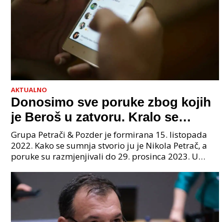
AKTUALNO
Donosimo sve poruke zbog kojih
je Beroš u zatvoru. Kralo se
godinama. Tko će iz vlade biti
Grupa Petrači & Pozder je formirana 15. listopada
sljedeći uhićen?
2022. Kako se sumnja stvorio ju je Nikola Petrač, a
poruke su razmjenjivali do 29. prosinca 2023. U
grupi je bilo 4 osobe: jedan je bio "Tata", drugi