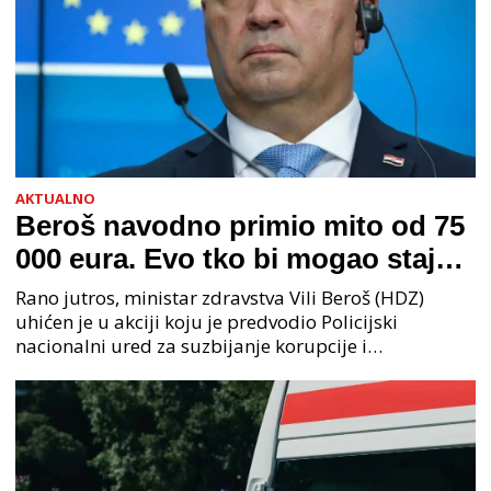
AKTUALNO
Beroš navodno primio mito od 75
000 eura. Evo tko bi mogao stajati
na čelu zločinačkog udruženja
Rano jutros, ministar zdravstva Vili Beroš (HDZ)
uhićen je u akciji koju je predvodio Policijski
nacionalni ured za suzbijanje korupcije i
organiziranog kriminaliteta (PNUSKOK). Prema
priopćenju USKOK