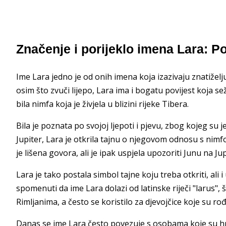
Značenje i porijeklo imena Lara: 
Ime Lara jedno je od onih imena koja izazivaju znatiželj
osim što zvuči lijepo, Lara ima i bogatu povijest koja s
bila nimfa koja je živjela u blizini rijeke Tibera.
Bila je poznata po svojoj ljepoti i pjevu, zbog kojeg su 
Jupiter, Lara je otkrila tajnu o njegovom odnosu s nimf
je lišena govora, ali je ipak uspjela upozoriti Junu na J
Lara je tako postala simbol tajne koju treba otkriti, ali
spomenuti da ime Lara dolazi od latinske riječi "larus",
Rimljanima, a često se koristilo za djevojčice koje su rođe
Danas se ime Lara često povezuje s osobama koje su h