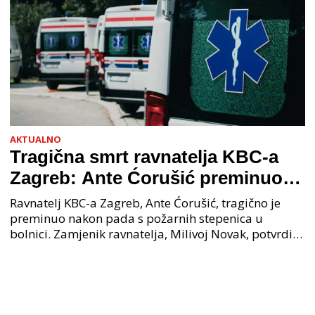
AKTUALNO
Tragična smrt ravnatelja KBC-a
Zagreb: Ante Ćorušić preminuo
nakon pada u bolnici, policija na
Ravnatelj KBC-a Zagreb, Ante Ćorušić, tragično je
mjestu događaja
preminuo nakon pada s požarnih stepenica u
bolnici. Zamjenik ravnatelja, Milivoj Novak, potvrdio
je tužnu vijest o smrti svog kolege. Ministar zdravs