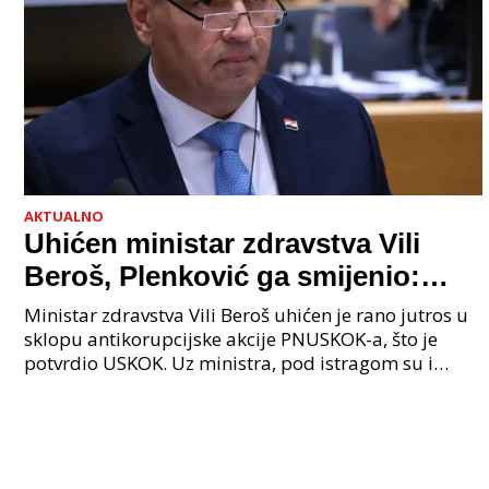
AKTUALNO
Uhićen ministar zdravstva Vili
Beroš, Plenković ga smijenio:
Istraga USKOK-a zbog korupcije
Ministar zdravstva Vili Beroš uhićen je rano jutros u
sklopu antikorupcijske akcije PNUSKOK-a, što je
potvrdio USKOK. Uz ministra, pod istragom su i
nekoliko visokopozicioniranih liječnika, uključujuć