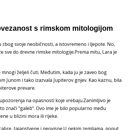
Povezanost s rimskom mitologijom
u zbog svoje neobičnosti, a istovremeno i ljepote. No,
eže sve do drevne rimske mitologije.Prema mitu, Lara je
je mnogi željeli čuti. Međutim, kada ju je zaveo bog
om Junom i tako izazvala Jupiterov gnjev. Kao kaznu, bila
upiterove prevare.
 i upozorenja na opasnosti koje vrebaju.Zanimljivo je
 što znači "galeb". Ovo ime je bilo popularno među
ne u blizini mora ili rijeke.
rabre, tajanstvene i neovisne.U nekim zemljama, poput