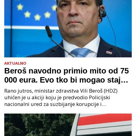
AKTUALNO
Beroš navodno primio mito od 75
000 eura. Evo tko bi mogao stajati
na čelu zločinačkog udruženja
Rano jutros, ministar zdravstva Vili Beroš (HDZ)
uhićen je u akciji koju je predvodio Policijski
nacionalni ured za suzbijanje korupcije i
organiziranog kriminaliteta (PNUSKOK). Prema
priopćenju USKOK