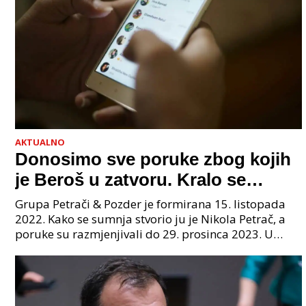
AKTUALNO
Donosimo sve poruke zbog kojih
je Beroš u zatvoru. Kralo se
godinama. Tko će iz vlade biti
Grupa Petrači & Pozder je formirana 15. listopada
sljedeći uhićen?
2022. Kako se sumnja stvorio ju je Nikola Petrač, a
poruke su razmjenjivali do 29. prosinca 2023. U
grupi je bilo 4 osobe: jedan je bio "Tata", drugi