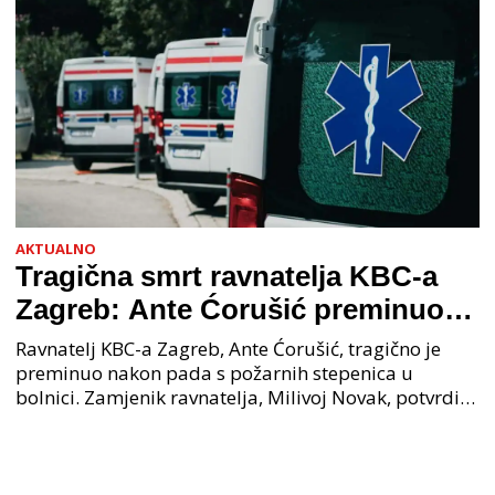
AKTUALNO
Tragična smrt ravnatelja KBC-a
Zagreb: Ante Ćorušić preminuo
nakon pada u bolnici, policija na
Ravnatelj KBC-a Zagreb, Ante Ćorušić, tragično je
mjestu događaja
preminuo nakon pada s požarnih stepenica u
bolnici. Zamjenik ravnatelja, Milivoj Novak, potvrdio
je tužnu vijest o smrti svog kolege. Ministar zdravs