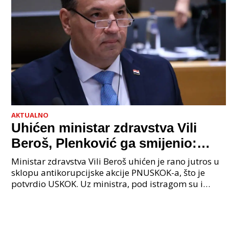
AKTUALNO
Uhićen ministar zdravstva Vili
Beroš, Plenković ga smijenio:
Istraga USKOK-a zbog korupcije
Ministar zdravstva Vili Beroš uhićen je rano jutros u
sklopu antikorupcijske akcije PNUSKOK-a, što je
potvrdio USKOK. Uz ministra, pod istragom su i
nekoliko visokopozicioniranih liječnika, uključujuć