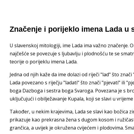
Značenje i porijeklo imena Lada u s
U slavenskoj mitologiji, ime Lada ima važno značenje. Ona
najčešće se povezuje s ljubavlju i plodnošću te se smatra 
teorije o porijeklu imena Lada.
Jedna od njih kaže da ime dolazi od riječi "lad" što znači
Lada povezano s riječju "ladati" što znači "pjevati" ili "
boga Dazboga i sestra boga Svaroga. Povezana je s bro
uključujući i obilježavanje Kupala, koji se slavi u vrijeme
Također, u nekim krajevima, Lada se slavi kao božica zim
prikazuje kao prekrasna žena s dugom kosom i ružičast
grančica, a uvijek je okružena cvijećem i plodovima. Sma