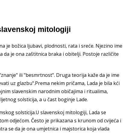
lavenskoj mitologiji
 je božica ljubavi, plodnosti, rata i sreće. Njezino ime
da je ona zaštitnica braka i obitelji. Postoje različite
 "znanje" ili "besmrtnost". Druga teorija kaže da je ime
pjevati uz glazbu".Prema nekim pričama, Lada je bila kći
jnim slavenskim narodnim običajima i ritualima,
 ljetnog solsticija, a u čast boginje Lade.
skog solsticija.U slavenskoj mitologiji, Lada se
om odjećom. Često je prikazana s krunom od cvijeća i
tra se da je ona umjetnica i majstorica koja vlada