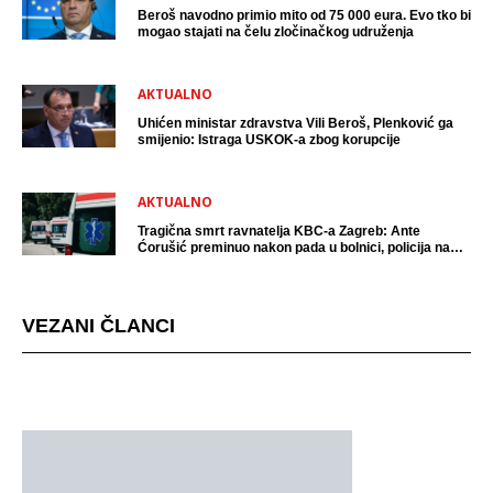
Beroš navodno primio mito od 75 000 eura. Evo tko bi
mogao stajati na čelu zločinačkog udruženja
AKTUALNO
Uhićen ministar zdravstva Vili Beroš, Plenković ga
smijenio: Istraga USKOK-a zbog korupcije
AKTUALNO
Tragična smrt ravnatelja KBC-a Zagreb: Ante
Ćorušić preminuo nakon pada u bolnici, policija na
mjestu događaja
VEZANI ČLANCI