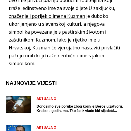
ovo ime privući pažnju budućim roditeljima koji
traže jedinstveno ime za svoje dijete.U zaključku,
značenje i porijeklo imena Kuzman
je duboko
ukorijenjeno u slavenskoj kulturi, a njegova
simbolika povezana je s pastirskim životom i
zaštitnikom Kuzmom. Iako je rijetko ime u
Hrvatskoj, Kuzman će vjerojatno nastaviti privlačiti
pažnju onih koji traže neobično ime s jakom
simbolikom.
NAJNOVIJE VIJESTI
AKTUALNO
Donosimo sve poruke zbog kojih je Beroš u zatvoru.
Kralo se godinama. Tko će iz vlade biti sljedeći
uhićen?
AKTUALNO