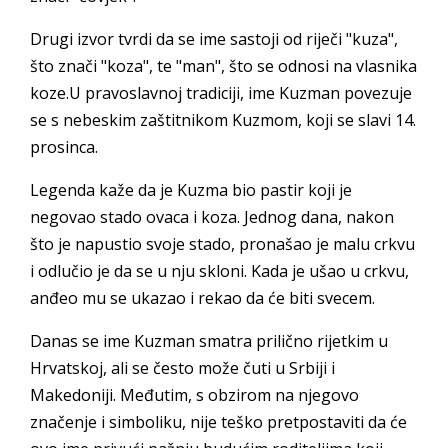
Drugi izvor tvrdi da se ime sastoji od riječi "kuza",
što znači "koza", te "man", što se odnosi na vlasnika
koze.U pravoslavnoj tradiciji, ime Kuzman povezuje
se s nebeskim zaštitnikom Kuzmom, koji se slavi 14.
prosinca.
Legenda kaže da je Kuzma bio pastir koji je
negovao stado ovaca i koza. Jednog dana, nakon
što je napustio svoje stado, pronašao je malu crkvu
i odlučio je da se u nju skloni. Kada je ušao u crkvu,
anđeo mu se ukazao i rekao da će biti svecem.
Danas se ime Kuzman smatra prilično rijetkim u
Hrvatskoj, ali se često može čuti u Srbiji i
Makedoniji. Međutim, s obzirom na njegovo
značenje i simboliku, nije teško pretpostaviti da će