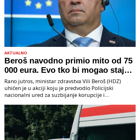
AKTUALNO
Beroš navodno primio mito od 75
000 eura. Evo tko bi mogao stajati
na čelu zločinačkog udruženja
Rano jutros, ministar zdravstva Vili Beroš (HDZ)
uhićen je u akciji koju je predvodio Policijski
nacionalni ured za suzbijanje korupcije i
organiziranog kriminaliteta (PNUSKOK). Prema
priopćenju USKOK