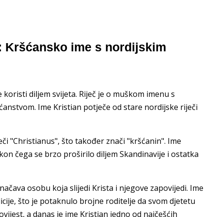
n: Kršćansko ime s nordijskim
 koristi diljem svijeta. Riječ je o muškom imenu s
anstvom. Ime Kristian potječe od stare nordijske riječi
iječi "Christianus", što također znači "kršćanin". Ime
akon čega se brzo proširilo diljem Skandinavije i ostatka
ačava osobu koja slijedi Krista i njegove zapovijedi. Ime
icije, što je potaknulo brojne roditelje da svom djetetu
vijest, a danas je ime Kristian jedno od najčešćih