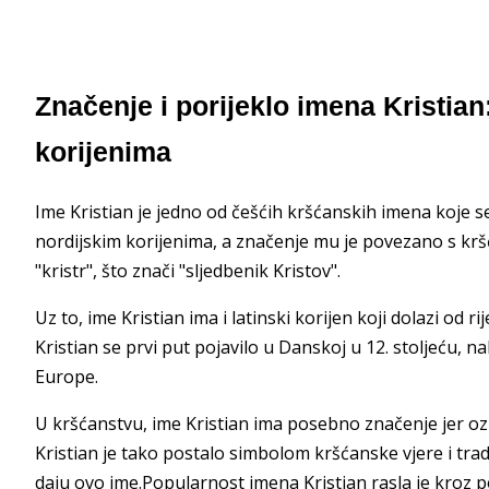
Značenje i porijeklo imena Kristia
korijenima
Ime Kristian je jedno od češćih kršćanskih imena koje se
nordijskim korijenima, a značenje mu je povezano s kršć
"kristr", što znači "sljedbenik Kristov".
Uz to, ime Kristian ima i latinski korijen koji dolazi od r
Kristian se prvi put pojavilo u Danskoj u 12. stoljeću, n
Europe.
U kršćanstvu, ime Kristian ima posebno značenje jer ozn
Kristian je tako postalo simbolom kršćanske vjere i trad
daju ovo ime.Popularnost imena Kristian rasla je kroz po