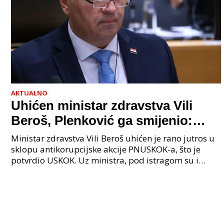
AKTUALNO
Uhićen ministar zdravstva Vili
Beroš, Plenković ga smijenio:
Istraga USKOK-a zbog korupcije
Ministar zdravstva Vili Beroš uhićen je rano jutros u
sklopu antikorupcijske akcije PNUSKOK-a, što je
potvrdio USKOK. Uz ministra, pod istragom su i
nekoliko visokopozicioniranih liječnika, uključujuć