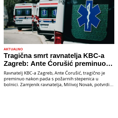
AKTUALNO
Tragična smrt ravnatelja KBC-a
Zagreb: Ante Ćorušić preminuo
nakon pada u bolnici, policija na
Ravnatelj KBC-a Zagreb, Ante Ćorušić, tragično je
mjestu događaja
preminuo nakon pada s požarnih stepenica u
bolnici. Zamjenik ravnatelja, Milivoj Novak, potvrdio
je tužnu vijest o smrti svog kolege. Ministar zdravs