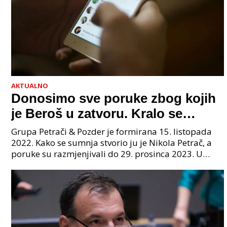
AKTUALNO
Donosimo sve poruke zbog kojih
je Beroš u zatvoru. Kralo se
godinama. Tko će iz vlade biti
Grupa Petrači & Pozder je formirana 15. listopada
sljedeći uhićen?
2022. Kako se sumnja stvorio ju je Nikola Petrač, a
poruke su razmjenjivali do 29. prosinca 2023. U
grupi je bilo 4 osobe: jedan je bio "Tata", drugi