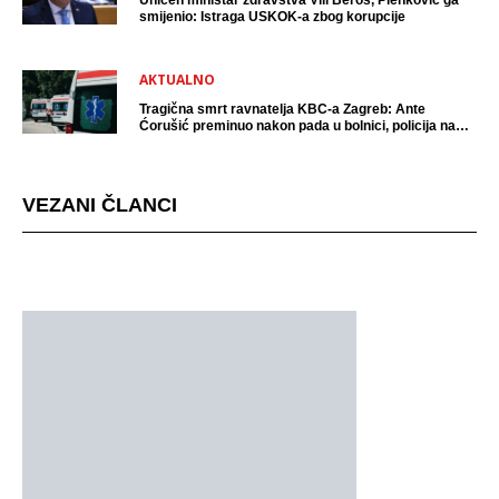
Uhićen ministar zdravstva Vili Beroš, Plenković ga
smijenio: Istraga USKOK-a zbog korupcije
AKTUALNO
Tragična smrt ravnatelja KBC-a Zagreb: Ante
Ćorušić preminuo nakon pada u bolnici, policija na
mjestu događaja
VEZANI ČLANCI