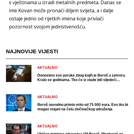
s vještinama u izradi metalnih predmeta. Danas se
ime Kovan može pronaći diljem svijeta, a i dalje
ostaje jedno od rijetkih imena koje privlači
pozornost svojom jedinstvenošću.
NAJNOVIJE VIJESTI
AKTUALNO
Donosimo sve poruke zbog kojih je Beroš u zatvoru.
Kralo se godinama. Tko će iz vlade biti sljedeći
uhićen?
AKTUALNO
Beroš navodno primio mito od 75 000 eura. Evo tko bi
mogao stajati na čelu zločinačkog udruženja
AKTUALNO