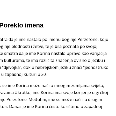
 Poreklo imena
smatra da je ime nastalo po imenu boginje Perzefone, koju
ginje plodnosti i žetve, te je bila poznata po svojoj
te se smatra da je ime Korina nastalo upravo kao varijacija
kulturama, te ima različita značenja ovisno o jeziku i
či "djevojka", dok u hebrejskom jeziku znači "jednostruko
o u zapadnoj kulturi u 20.
nas se ime Korina može naći u mnogim zemljama svijeta,
žavama.Ukratko, ime Korina ima svoje korijenje u grčkoj
ginje Perzefone. Međutim, ime se može naći i u drugim
ulturi. Danas je ime Korina često korišteno u zapadnoj