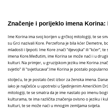
Značenje i porijeklo imena Korina:
Ime Korina ima svoj korijen u grčkoj mitologiji, te se 
su Grci nazivali Kore. Perzefona je bila kćer Demetre, bo
mladosti i ljepoti. Ime Kore znači "djevojka" ili "kćer", 
imena Kore.Međutim, ime Korina se može naći i u drugim 
kulturi. Na primjer, u gruzijskom jeziku ime Korina zna
svjetlo" ili "svjetlucava".Ime Korina je postalo popularn
stoljeću, te je postalo čest izbor za ženska imena. Da
iako je najčešće u upotrebi u Sjedinjenim Američkim Dr
mitologiji, te se smatra da je ime nastalo po imenu bo
kulturama, te ima različita značenja ovisno o jeziku i k
kulturi, te se može naći u mnogim zemljama svijeta.