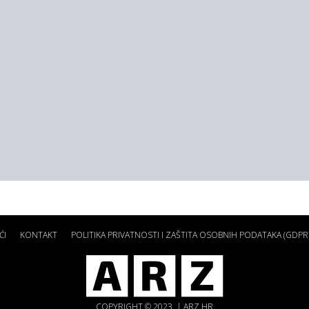
ĆI
KONTAKT
POLITIKA PRIVATNOSTI I ZAŠTITA OSOBNIH PODATAKA (GDPR
COPYRIGHT © 2023. | ARZ.HR