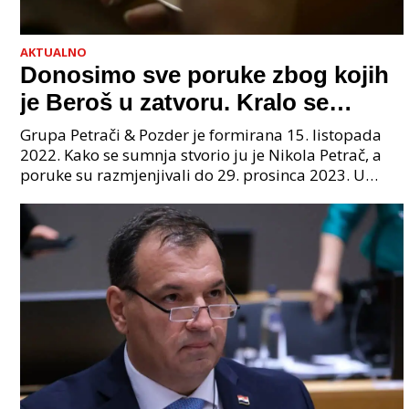
AKTUALNO
Donosimo sve poruke zbog kojih
je Beroš u zatvoru. Kralo se
godinama. Tko će iz vlade biti
Grupa Petrači & Pozder je formirana 15. listopada
sljedeći uhićen?
2022. Kako se sumnja stvorio ju je Nikola Petrač, a
poruke su razmjenjivali do 29. prosinca 2023. U
grupi je bilo 4 osobe: jedan je bio "Tata", drugi