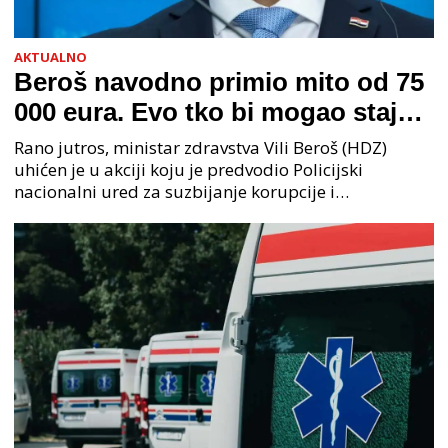
AKTUALNO
Beroš navodno primio mito od 75
000 eura. Evo tko bi mogao stajati
na čelu zločinačkog udruženja
Rano jutros, ministar zdravstva Vili Beroš (HDZ)
uhićen je u akciji koju je predvodio Policijski
nacionalni ured za suzbijanje korupcije i
organiziranog kriminaliteta (PNUSKOK). Prema
priopćenju USKOK