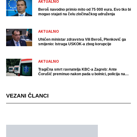
AKTUALNO
Beroš navodno primio mito od 75 000 eura. Evo tko bi
mogao stajati na čelu zločinačkog udruženja
AKTUALNO
Uhićen ministar zdravstva Vili Beroš, Plenković ga
smijenio: Istraga USKOK-a zbog korupcije
AKTUALNO
Tragična smrt ravnatelja KBC-a Zagreb: Ante
Ćorušić preminuo nakon pada u bolnici, policija na
mjestu događaja
VEZANI ČLANCI