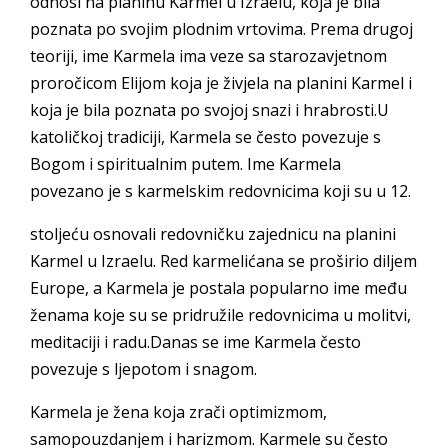
odnosi na planinu Karmel u Izraelu, koja je bila
poznata po svojim plodnim vrtovima. Prema drugoj
teoriji, ime Karmela ima veze sa starozavjetnom
proročicom Elijom koja je živjela na planini Karmel i
koja je bila poznata po svojoj snazi i hrabrosti.U
katoličkoj tradiciji, Karmela se često povezuje s
Bogom i spiritualnim putem. Ime Karmela
povezano je s karmelskim redovnicima koji su u 12.
stoljeću osnovali redovničku zajednicu na planini
Karmel u Izraelu. Red karmelićana se proširio diljem
Europe, a Karmela je postala popularno ime među
ženama koje su se pridružile redovnicima u molitvi,
meditaciji i radu.Danas se ime Karmela često
povezuje s ljepotom i snagom.
Karmela je žena koja zrači optimizmom,
samopouzdanjem i harizmom. Karmele su često