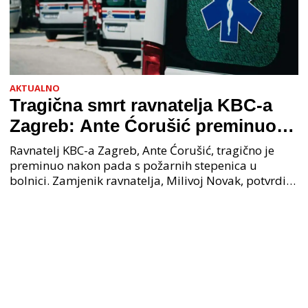
AKTUALNO
Tragična smrt ravnatelja KBC-a
Zagreb: Ante Ćorušić preminuo
nakon pada u bolnici, policija na
Ravnatelj KBC-a Zagreb, Ante Ćorušić, tragično je
mjestu događaja
preminuo nakon pada s požarnih stepenica u
bolnici. Zamjenik ravnatelja, Milivoj Novak, potvrdio
je tužnu vijest o smrti svog kolege. Ministar zdravs