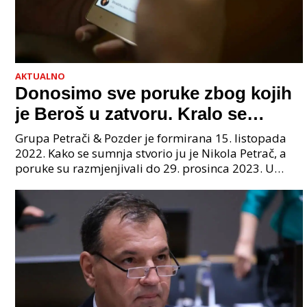
AKTUALNO
Donosimo sve poruke zbog kojih
je Beroš u zatvoru. Kralo se
godinama. Tko će iz vlade biti
Grupa Petrači & Pozder je formirana 15. listopada
sljedeći uhićen?
2022. Kako se sumnja stvorio ju je Nikola Petrač, a
poruke su razmjenjivali do 29. prosinca 2023. U
grupi je bilo 4 osobe: jedan je bio "Tata", drugi