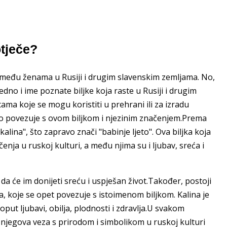
tječe?
e među ženama u Rusiji i drugim slavenskim zemljama. No,
dno i ime poznate biljke koja raste u Rusiji i drugim
ama koje se mogu koristiti u prehrani ili za izradu
sto povezuje s ovom biljkom i njezinim značenjem.Prema
lina", što zapravo znači "babinje ljeto". Ova biljka koja
ja u ruskoj kulturi, a među njima su i ljubav, sreća i
 da će im donijeti sreću i uspješan život.Također, postoji
a, koje se opet povezuje s istoimenom biljkom. Kalina je
oput ljubavi, obilja, plodnosti i zdravlja.U svakom
 a njegova veza s prirodom i simbolikom u ruskoj kulturi