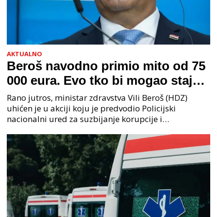
AKTUALNO
Beroš navodno primio mito od 75
000 eura. Evo tko bi mogao stajati
na čelu zločinačkog udruženja
Rano jutros, ministar zdravstva Vili Beroš (HDZ)
uhićen je u akciji koju je predvodio Policijski
nacionalni ured za suzbijanje korupcije i
organiziranog kriminaliteta (PNUSKOK). Prema
priopćenju USKOK