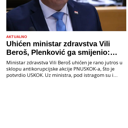
AKTUALNO
Uhićen ministar zdravstva Vili
Beroš, Plenković ga smijenio:
Istraga USKOK-a zbog korupcije
Ministar zdravstva Vili Beroš uhićen je rano jutros u
sklopu antikorupcijske akcije PNUSKOK-a, što je
potvrdio USKOK. Uz ministra, pod istragom su i
nekoliko visokopozicioniranih liječnika, uključujuć