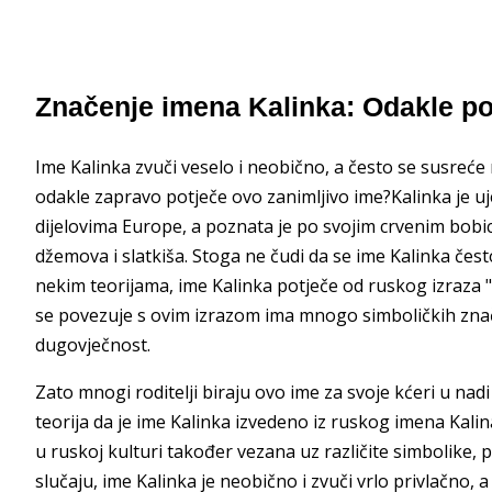
Značenje imena Kalinka: Odakle po
Ime Kalinka zvuči veselo i neobično, a često se susreć
odakle zapravo potječe ovo zanimljivo ime?Kalinka je uje
dijelovima Europe, a poznata je po svojim crvenim bobic
džemova i slatkiša. Stoga ne čudi da se ime Kalinka če
nekim teorijama, ime Kalinka potječe od ruskog izraza "ka
se povezuje s ovim izrazom ima mnogo simboličkih značen
dugovječnost.
Zato mnogi roditelji biraju ovo ime za svoje kćeri u nadi
teorija da je ime Kalinka izvedeno iz ruskog imena Kalin
u ruskoj kulturi također vezana uz različite simbolike, p
slučaju, ime Kalinka je neobično i zvuči vrlo privlačno,