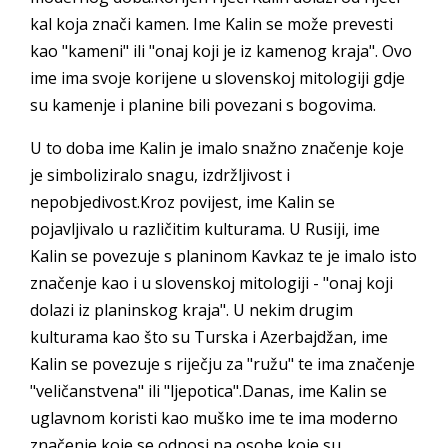
kal koja znači kamen. Ime Kalin se može prevesti
kao "kameni" ili "onaj koji je iz kamenog kraja". Ovo
ime ima svoje korijene u slovenskoj mitologiji gdje
su kamenje i planine bili povezani s bogovima.
U to doba ime Kalin je imalo snažno značenje koje
je simboliziralo snagu, izdržljivost i
nepobjedivost.Kroz povijest, ime Kalin se
pojavljivalo u različitim kulturama. U Rusiji, ime
Kalin se povezuje s planinom Kavkaz te je imalo isto
značenje kao i u slovenskoj mitologiji - "onaj koji
dolazi iz planinskog kraja". U nekim drugim
kulturama kao što su Turska i Azerbajdžan, ime
Kalin se povezuje s riječju za "ružu" te ima značenje
"veličanstvena" ili "ljepotica".Danas, ime Kalin se
uglavnom koristi kao muško ime te ima moderno
značenje koje se odnosi na osobe koje su