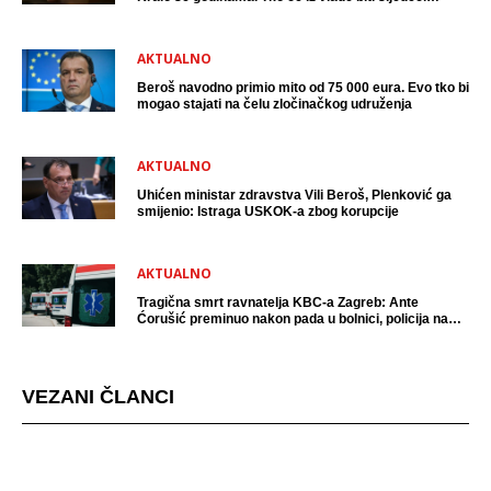
uhićen?
AKTUALNO
Beroš navodno primio mito od 75 000 eura. Evo tko bi
mogao stajati na čelu zločinačkog udruženja
AKTUALNO
Uhićen ministar zdravstva Vili Beroš, Plenković ga
smijenio: Istraga USKOK-a zbog korupcije
AKTUALNO
Tragična smrt ravnatelja KBC-a Zagreb: Ante
Ćorušić preminuo nakon pada u bolnici, policija na
mjestu događaja
VEZANI ČLANCI