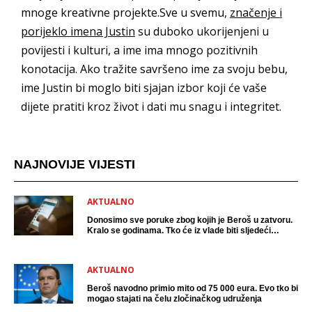
mnoge kreativne projekte.Sve u svemu,
značenje i
porijeklo imena Justin
su duboko ukorijenjeni u
povijesti i kulturi, a ime ima mnogo pozitivnih
konotacija. Ako tražite savršeno ime za svoju bebu,
ime Justin bi moglo biti sjajan izbor koji će vaše
dijete pratiti kroz život i dati mu snagu i integritet.
NAJNOVIJE VIJESTI
AKTUALNO
Donosimo sve poruke zbog kojih je Beroš u zatvoru.
Kralo se godinama. Tko će iz vlade biti sljedeći
uhićen?
AKTUALNO
Beroš navodno primio mito od 75 000 eura. Evo tko bi
mogao stajati na čelu zločinačkog udruženja