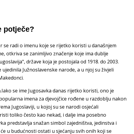
 potječe?
r se radi o imenu koje se rijetko koristi u današnjem
 otkriva se zanimljivo značenje koje ima dublje
ugoslavija", države koja je postojala od 1918. do 2003.
 ujedinila Južnoslavenske narode, a u njoj su živjeli
 Makedonci.
ako se ime Jugosavka danas rijetko koristi, ono je
to popularna imena za djevojčice rođene u razdoblju nakon
ema Jugoslaviji, u kojoj su se narodi osjećali
sti toliko često kao nekad, i dalje ima posebno
avka predstavlja snažan simbol zajedništva, jedinstva i
e u budućnosti ostati u sjećanju svih onih koji se