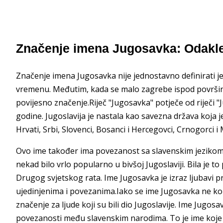
Značenje imena Jugosavka: Odakle
Značenje imena Jugosavka nije jednostavno definirati je
vremenu. Međutim, kada se malo zagrebe ispod površine,
povijesno značenje.Riječ "Jugosavka" potječe od riječi "J
godine. Jugoslavija je nastala kao savezna država koja je
Hrvati, Srbi, Slovenci, Bosanci i Hercegovci, Crnogorci i
Ovo ime također ima povezanost sa slavenskim jezikom.I
nekad bilo vrlo popularno u bivšoj Jugoslaviji. Bila je 
Drugog svjetskog rata. Ime Jugosavka je izraz ljubavi pr
ujedinjenima i povezanima.Iako se ime Jugosavka ne kori
značenje za ljude koji su bili dio Jugoslavije. Ime Jugos
povezanosti među slavenskim narodima. To je ime koje ć