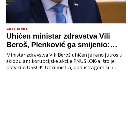
AKTUALNO
Uhićen ministar zdravstva Vili
Beroš, Plenković ga smijenio:
Istraga USKOK-a zbog korupcije
Ministar zdravstva Vili Beroš uhićen je rano jutros u
sklopu antikorupcijske akcije PNUSKOK-a, što je
potvrdio USKOK. Uz ministra, pod istragom su i
nekoliko visokopozicioniranih liječnika, uključujuć