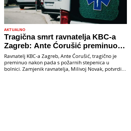
AKTUALNO
Tragična smrt ravnatelja KBC-a
Zagreb: Ante Ćorušić preminuo
nakon pada u bolnici, policija na
Ravnatelj KBC-a Zagreb, Ante Ćorušić, tragično je
mjestu događaja
preminuo nakon pada s požarnih stepenica u
bolnici. Zamjenik ravnatelja, Milivoj Novak, potvrdio
je tužnu vijest o smrti svog kolege. Ministar zdravs