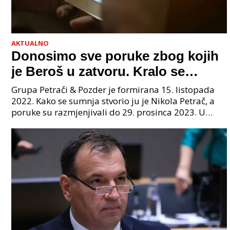
AKTUALNO
Donosimo sve poruke zbog kojih
je Beroš u zatvoru. Kralo se
godinama. Tko će iz vlade biti
Grupa Petrači & Pozder je formirana 15. listopada
sljedeći uhićen?
2022. Kako se sumnja stvorio ju je Nikola Petrač, a
poruke su razmjenjivali do 29. prosinca 2023. U
grupi je bilo 4 osobe: jedan je bio "Tata", drugi