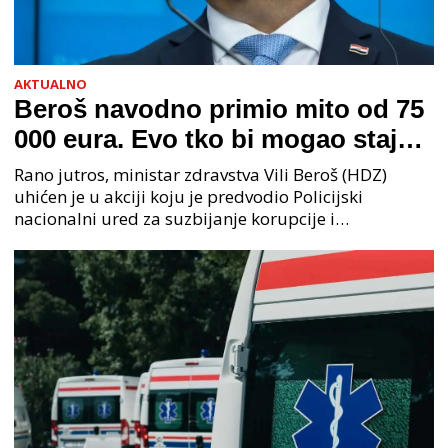
AKTUALNO
Beroš navodno primio mito od 75
000 eura. Evo tko bi mogao stajati
na čelu zločinačkog udruženja
Rano jutros, ministar zdravstva Vili Beroš (HDZ)
uhićen je u akciji koju je predvodio Policijski
nacionalni ured za suzbijanje korupcije i
organiziranog kriminaliteta (PNUSKOK). Prema
priopćenju USKOK