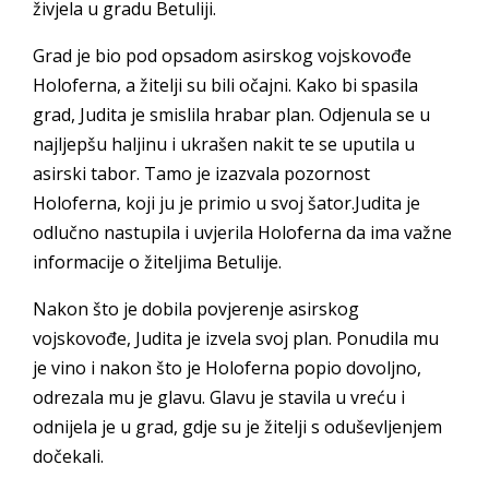
živjela u gradu Betuliji.
Grad je bio pod opsadom asirskog vojskovođe
Holoferna, a žitelji su bili očajni. Kako bi spasila
grad, Judita je smislila hrabar plan. Odjenula se u
najljepšu haljinu i ukrašen nakit te se uputila u
asirski tabor. Tamo je izazvala pozornost
Holoferna, koji ju je primio u svoj šator.Judita je
odlučno nastupila i uvjerila Holoferna da ima važne
informacije o žiteljima Betulije.
Nakon što je dobila povjerenje asirskog
vojskovođe, Judita je izvela svoj plan. Ponudila mu
je vino i nakon što je Holoferna popio dovoljno,
odrezala mu je glavu. Glavu je stavila u vreću i
odnijela je u grad, gdje su je žitelji s oduševljenjem
dočekali.