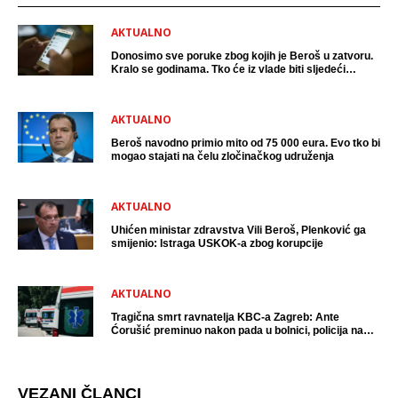
AKTUALNO
Donosimo sve poruke zbog kojih je Beroš u zatvoru.
Kralo se godinama. Tko će iz vlade biti sljedeći
uhićen?
AKTUALNO
Beroš navodno primio mito od 75 000 eura. Evo tko bi
mogao stajati na čelu zločinačkog udruženja
AKTUALNO
Uhićen ministar zdravstva Vili Beroš, Plenković ga
smijenio: Istraga USKOK-a zbog korupcije
AKTUALNO
Tragična smrt ravnatelja KBC-a Zagreb: Ante
Ćorušić preminuo nakon pada u bolnici, policija na
mjestu događaja
VEZANI ČLANCI