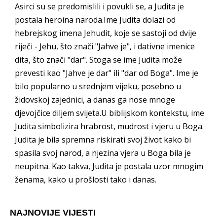
Asirci su se predomislili i povukli se, a Judita je
postala heroina naroda.Ime Judita dolazi od
hebrejskog imena Jehudit, koje se sastoji od dvije
riječi - Jehu, što znači "Jahve je", i dativne imenice
dita, što znači "dar". Stoga se ime Judita može
prevesti kao "Jahve je dar" ili "dar od Boga". Ime je
bilo popularno u srednjem vijeku, posebno u
židovskoj zajednici, a danas ga nose mnoge
djevojčice diljem svijeta.U biblijskom kontekstu, ime
Judita simbolizira hrabrost, mudrost i vjeru u Boga.
Judita je bila spremna riskirati svoj život kako bi
spasila svoj narod, a njezina vjera u Boga bila je
neupitna. Kao takva, Judita je postala uzor mnogim
ženama, kako u prošlosti tako i danas.
NAJNOVIJE VIJESTI