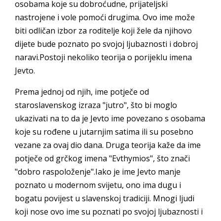
osobama koje su dobroćudne, prijateljski
nastrojene i vole pomoći drugima. Ovo ime može
biti odličan izbor za roditelje koji žele da njihovo
dijete bude poznato po svojoj ljubaznosti i dobroj
naravi.Postoji nekoliko teorija o porijeklu imena
Jevto.
Prema jednoj od njih, ime potječe od
staroslavenskog izraza "jutro", što bi moglo
ukazivati na to da je Jevto ime povezano s osobama
koje su rođene u jutarnjim satima ili su posebno
vezane za ovaj dio dana. Druga teorija kaže da ime
potječe od grčkog imena "Evthymios", što znači
"dobro raspoloženje".Iako je ime Jevto manje
poznato u modernom svijetu, ono ima dugu i
bogatu povijest u slavenskoj tradiciji. Mnogi ljudi
koji nose ovo ime su poznati po svojoj ljubaznosti i