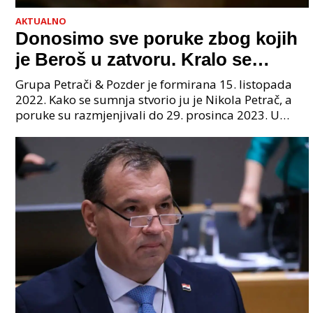
AKTUALNO
Donosimo sve poruke zbog kojih
je Beroš u zatvoru. Kralo se
godinama. Tko će iz vlade biti
Grupa Petrači & Pozder je formirana 15. listopada
sljedeći uhićen?
2022. Kako se sumnja stvorio ju je Nikola Petrač, a
poruke su razmjenjivali do 29. prosinca 2023. U
grupi je bilo 4 osobe: jedan je bio "Tata", drugi