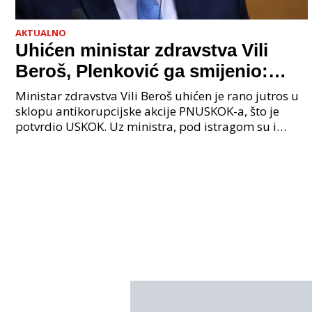
AKTUALNO
Uhićen ministar zdravstva Vili
Beroš, Plenković ga smijenio:
Istraga USKOK-a zbog korupcije
Ministar zdravstva Vili Beroš uhićen je rano jutros u
sklopu antikorupcijske akcije PNUSKOK-a, što je
potvrdio USKOK. Uz ministra, pod istragom su i
nekoliko visokopozicioniranih liječnika, uključujuć