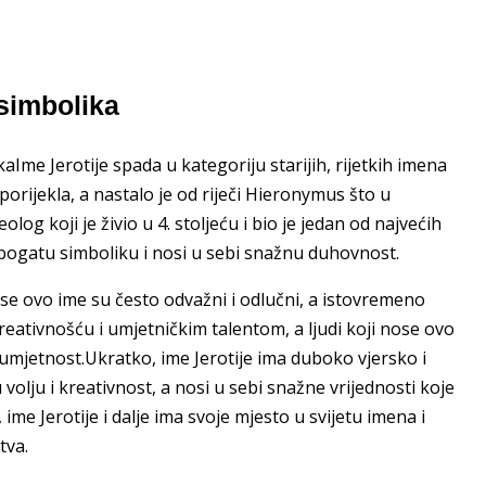
 simbolika
kaIme Jerotije spada u kategoriju starijih, rijetkih imena
 porijekla, a nastalo je od riječi Hieronymus što u
olog koji je živio u 4. stoljeću i bio je jedan od najvećih
 bogatu simboliku i nosi u sebi snažnu duhovnost.
nose ovo ime su često odvažni i odlučni, a istovremeno
kreativnošću i umjetničkim talentom, a ljudi koji nose ovo
 umjetnost.Ukratko, ime Jerotije ima duboko vjersko i
olju i kreativnost, a nosi u sebi snažne vrijednosti koje
ime Jerotije i dalje ima svoje mjesto u svijetu imena i
tva.