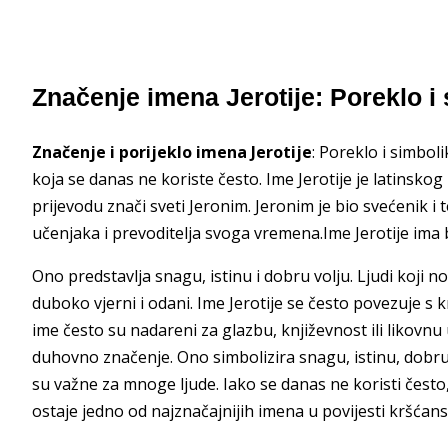
Značenje imena Jerotije: Poreklo i
Značenje i porijeklo imena Jerotije
: Poreklo i simboli
koja se danas ne koriste često. Ime Jerotije je latinskog
prijevodu znači sveti Jeronim. Jeronim je bio svećenik i te
učenjaka i prevoditelja svoga vremena.Ime Jerotije ima
Ono predstavlja snagu, istinu i dobru volju. Ljudi koji 
duboko vjerni i odani. Ime Jerotije se često povezuje s 
ime često su nadareni za glazbu, književnost ili likovnu
duhovno značenje. Ono simbolizira snagu, istinu, dobru v
su važne za mnoge ljude. Iako se danas ne koristi često, 
ostaje jedno od najznačajnijih imena u povijesti kršćans