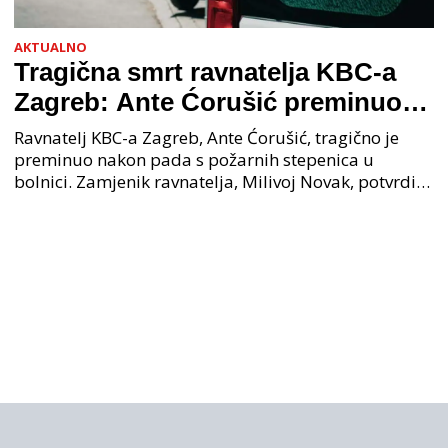
AKTUALNO
Tragična smrt ravnatelja KBC-a
Zagreb: Ante Ćorušić preminuo
nakon pada u bolnici, policija na
Ravnatelj KBC-a Zagreb, Ante Ćorušić, tragično je
mjestu događaja
preminuo nakon pada s požarnih stepenica u
bolnici. Zamjenik ravnatelja, Milivoj Novak, potvrdio
je tužnu vijest o smrti svog kolege. Ministar zdravs