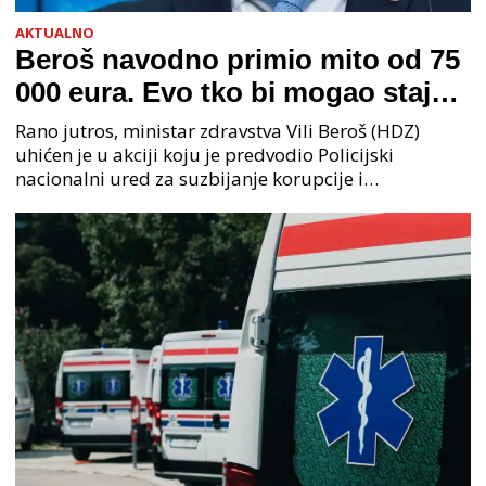
AKTUALNO
Beroš navodno primio mito od 75
000 eura. Evo tko bi mogao stajati
na čelu zločinačkog udruženja
Rano jutros, ministar zdravstva Vili Beroš (HDZ)
uhićen je u akciji koju je predvodio Policijski
nacionalni ured za suzbijanje korupcije i
organiziranog kriminaliteta (PNUSKOK). Prema
priopćenju USKOK