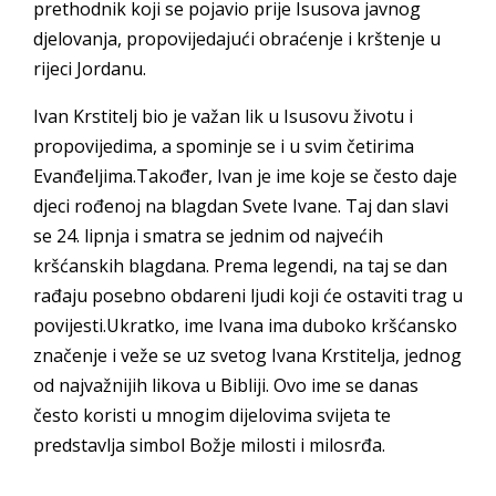
prethodnik koji se pojavio prije Isusova javnog
djelovanja, propovijedajući obraćenje i krštenje u
rijeci Jordanu.
Ivan Krstitelj bio je važan lik u Isusovu životu i
propovijedima, a spominje se i u svim četirima
Evanđeljima.Također, Ivan je ime koje se često daje
djeci rođenoj na blagdan Svete Ivane. Taj dan slavi
se 24. lipnja i smatra se jednim od najvećih
kršćanskih blagdana. Prema legendi, na taj se dan
rađaju posebno obdareni ljudi koji će ostaviti trag u
povijesti.Ukratko, ime Ivana ima duboko kršćansko
značenje i veže se uz svetog Ivana Krstitelja, jednog
od najvažnijih likova u Bibliji. Ovo ime se danas
često koristi u mnogim dijelovima svijeta te
predstavlja simbol Božje milosti i milosrđa.