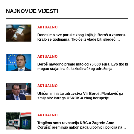
NAJNOVIJE VIJESTI
AKTUALNO
Donosimo sve poruke zbog kojih je Beroš u zatvoru.
Kralo se godinama. Tko će iz vlade biti sljedeći
uhićen?
AKTUALNO
Beroš navodno primio mito od 75 000 eura. Evo tko bi
mogao stajati na čelu zločinačkog udruženja
AKTUALNO
Uhićen ministar zdravstva Vili Beroš, Plenković ga
smijenio: Istraga USKOK-a zbog korupcije
AKTUALNO
Tragična smrt ravnatelja KBC-a Zagreb: Ante
Ćorušić preminuo nakon pada u bolnici, policija na
mjestu događaja