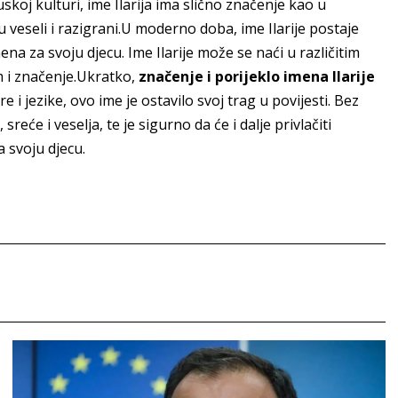
uskoj kulturi, ime Ilarija ima slično značenje kao u
u veseli i razigrani.U moderno doba, ime Ilarije postaje
na za svoju djecu. Ime Ilarije može se naći u različitim
arm i značenje.Ukratko,
značenje i porijeklo imena Ilarije
e i jezike, ovo ime je ostavilo svoj trag u povijesti. Bez
sreće i veselja, te je sigurno da će i dalje privlačiti
a svoju djecu.