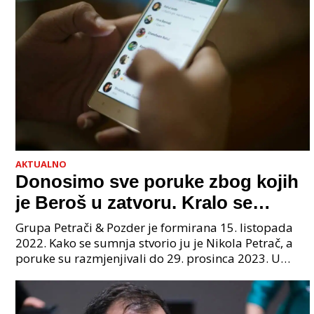
AKTUALNO
Donosimo sve poruke zbog kojih
je Beroš u zatvoru. Kralo se
godinama. Tko će iz vlade biti
Grupa Petrači & Pozder je formirana 15. listopada
sljedeći uhićen?
2022. Kako se sumnja stvorio ju je Nikola Petrač, a
poruke su razmjenjivali do 29. prosinca 2023. U
grupi je bilo 4 osobe: jedan je bio "Tata", drugi