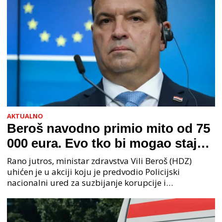
AKTUALNO
Beroš navodno primio mito od 75
000 eura. Evo tko bi mogao stajati
na čelu zločinačkog udruženja
Rano jutros, ministar zdravstva Vili Beroš (HDZ)
uhićen je u akciji koju je predvodio Policijski
nacionalni ured za suzbijanje korupcije i
organiziranog kriminaliteta (PNUSKOK). Prema
priopćenju USKOK