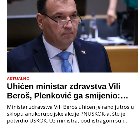
AKTUALNO
Uhićen ministar zdravstva Vili
Beroš, Plenković ga smijenio:
Istraga USKOK-a zbog korupcije
Ministar zdravstva Vili Beroš uhićen je rano jutros u
sklopu antikorupcijske akcije PNUSKOK-a, što je
potvrdio USKOK. Uz ministra, pod istragom su i
nekoliko visokopozicioniranih liječnika, uključujuć