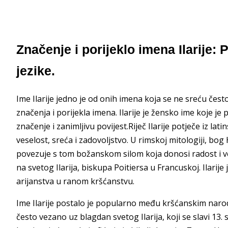
Značenje i porijeklo imena Ilarije: P
jezike.
Ime Ilarije jedno je od onih imena koja se ne sreću često, 
značenja i porijekla imena. Ilarije je žensko ime koje je 
značenje i zanimljivu povijest.Riječ Ilarije potječe iz lati
veselost, sreća i zadovoljstvo. U rimskoj mitologiji, bog H
povezuje s tom božanskom silom koja donosi radost i vese
na svetog Ilarija, biskupa Poitiersa u Francuskoj. Ilarije
arijanstva u ranom kršćanstvu.
Ime Ilarije postalo je popularno među kršćanskim narod
često vezano uz blagdan svetog Ilarija, koji se slavi 13. s