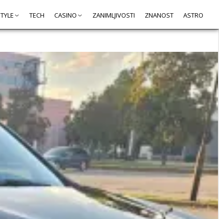
STYLE
TECH
CASINO
ZANIMLJIVOSTI
ZNANOST
ASTRO