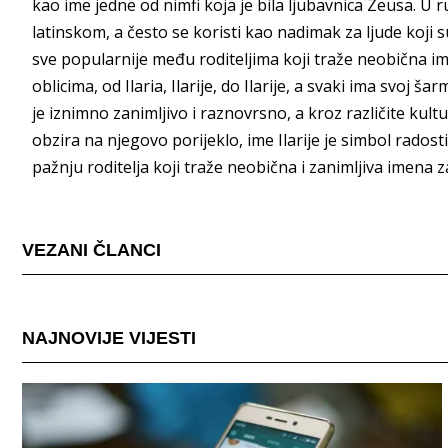
kao ime jedne od nimfi koja je bila ljubavnica Zeusa. U r
latinskom, a često se koristi kao nadimak za ljude koji s
sve popularnije među roditeljima koji traže neobična ime
oblicima, od Ilaria, Ilarije, do Ilarije, a svaki ima svoj š
je iznimno zanimljivo i raznovrsno, a kroz različite kultur
obzira na njegovo porijeklo, ime Ilarije je simbol radosti, 
pažnju roditelja koji traže neobična i zanimljiva imena z
VEZANI ČLANCI
NAJNOVIJE VIJESTI