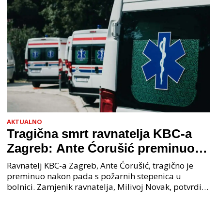
AKTUALNO
Tragična smrt ravnatelja KBC-a
Zagreb: Ante Ćorušić preminuo
nakon pada u bolnici, policija na
Ravnatelj KBC-a Zagreb, Ante Ćorušić, tragično je
mjestu događaja
preminuo nakon pada s požarnih stepenica u
bolnici. Zamjenik ravnatelja, Milivoj Novak, potvrdio
je tužnu vijest o smrti svog kolege. Ministar zdravs