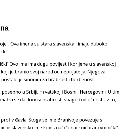
ena
i "voje". Ova imena su stara slavenska i imaju duboko
čki".
ički".Ovo ime ima dugu povijest i korijene u slavenskoj
 koji je branio svoj narod od neprijatelja. Njegova
 postalo je sinonim za hrabrost i borbenost.
posebno u Srbiji, Hrvatskoj i Bosni i Hercegovini. U tim
smatra se da donosi hrabrost, snagu i odlučnost.Uz to,
ri protiv đavla. Stoga se ime Branivoje povezuje s
je slavensko ime koje znači "onaj koji brani vojnički".