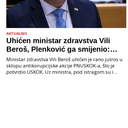
AKTUALNO
Uhićen ministar zdravstva Vili
Beroš, Plenković ga smijenio:
Istraga USKOK-a zbog korupcije
Ministar zdravstva Vili Beroš uhićen je rano jutros u
sklopu antikorupcijske akcije PNUSKOK-a, što je
potvrdio USKOK. Uz ministra, pod istragom su i
nekoliko visokopozicioniranih liječnika, uključujuć