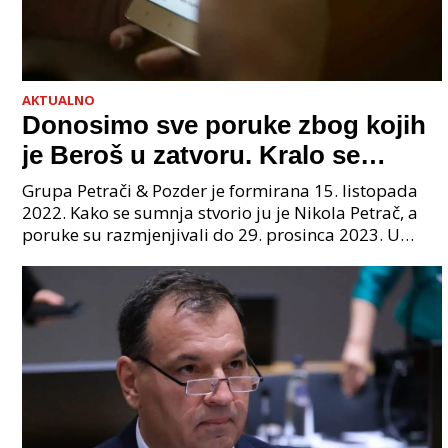
AKTUALNO
Donosimo sve poruke zbog kojih
je Beroš u zatvoru. Kralo se
godinama. Tko će iz vlade biti
Grupa Petrači & Pozder je formirana 15. listopada
sljedeći uhićen?
2022. Kako se sumnja stvorio ju je Nikola Petrač, a
poruke su razmjenjivali do 29. prosinca 2023. U
grupi je bilo 4 osobe: jedan je bio "Tata", drugi