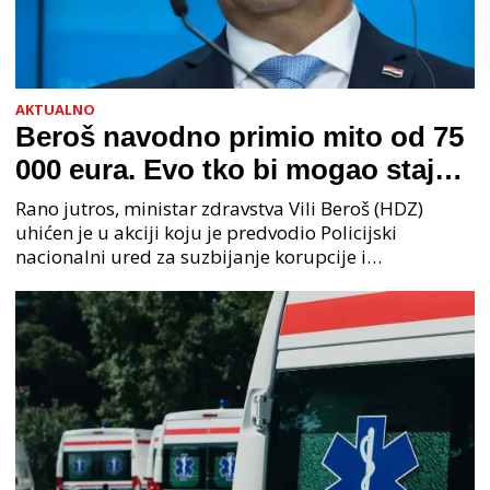
AKTUALNO
Beroš navodno primio mito od 75
000 eura. Evo tko bi mogao stajati
na čelu zločinačkog udruženja
Rano jutros, ministar zdravstva Vili Beroš (HDZ)
uhićen je u akciji koju je predvodio Policijski
nacionalni ured za suzbijanje korupcije i
organiziranog kriminaliteta (PNUSKOK). Prema
priopćenju USKOK