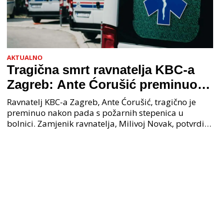
AKTUALNO
Tragična smrt ravnatelja KBC-a
Zagreb: Ante Ćorušić preminuo
nakon pada u bolnici, policija na
Ravnatelj KBC-a Zagreb, Ante Ćorušić, tragično je
mjestu događaja
preminuo nakon pada s požarnih stepenica u
bolnici. Zamjenik ravnatelja, Milivoj Novak, potvrdio
je tužnu vijest o smrti svog kolege. Ministar zdravs