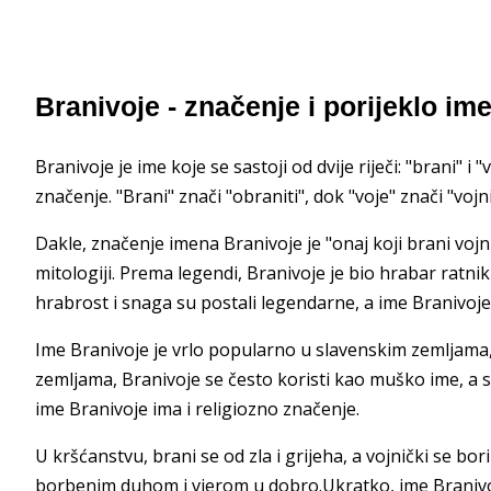
Branivoje - značenje i porijeklo im
Branivoje je ime koje se sastoji od dvije riječi: "brani" 
značenje. "Brani" znači "obraniti", dok "voje" znači "vojni
Dakle, značenje imena Branivoje je "onaj koji brani vojn
mitologiji. Prema legendi, Branivoje je bio hrabar ratnik
hrabrost i snaga su postali legendarne, a ime Branivoje
Ime Branivoje je vrlo popularno u slavenskim zemljama, 
zemljama, Branivoje se često koristi kao muško ime, a 
ime Branivoje ima i religiozno značenje.
U kršćanstvu, brani se od zla i grijeha, a vojnički se bo
borbenim duhom i vjerom u dobro.Ukratko, ime Branivoje 