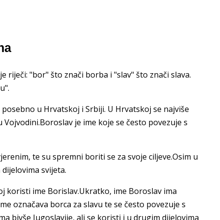
na
 riječi: "bor" što znači borba i "slav" što znači slava.
u".
posebno u Hrvatskoj i Srbiji. U Hrvatskoj se najviše
ti u Vojvodini.Boroslav je ime koje se često povezuje s
renim, te su spremni boriti se za svoje ciljeve.Osim u
dijelovima svijeta.
oj koristi ime Borislav.Ukratko, ime Boroslav ima
To ime označava borca za slavu te se često povezuje s
bivše Jugoslavije, ali se koristi i u drugim dijelovima