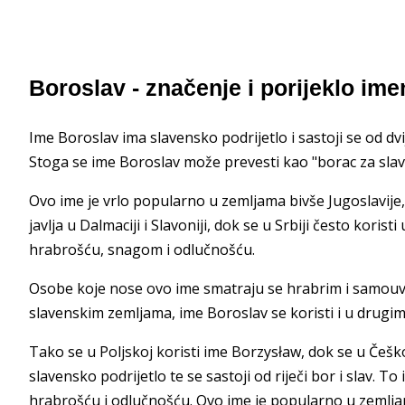
Boroslav - značenje i porijeklo ime
Ime Boroslav ima slavensko podrijetlo i sastoji se od dvije
Stoga se ime Boroslav može prevesti kao "borac za slav
Ovo ime je vrlo popularno u zemljama bivše Jugoslavije, 
javlja u Dalmaciji i Slavoniji, dok se u Srbiji često koris
hrabrošću, snagom i odlučnošću.
Osobe koje nose ovo ime smatraju se hrabrim i samouvje
slavenskim zemljama, ime Boroslav se koristi i u drugim 
Tako se u Poljskoj koristi ime Borzysław, dok se u Češk
slavensko podrijetlo te se sastoji od riječi bor i slav. 
hrabrošću i odlučnošću. Ovo ime je popularno u zemljama 