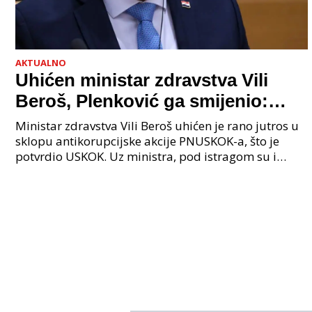
AKTUALNO
Uhićen ministar zdravstva Vili
Beroš, Plenković ga smijenio:
Istraga USKOK-a zbog korupcije
Ministar zdravstva Vili Beroš uhićen je rano jutros u
sklopu antikorupcijske akcije PNUSKOK-a, što je
potvrdio USKOK. Uz ministra, pod istragom su i
nekoliko visokopozicioniranih liječnika, uključujuć