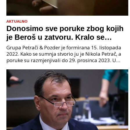
AKTUALNO
Donosimo sve poruke zbog kojih
je Beroš u zatvoru. Kralo se
godinama. Tko će iz vlade biti
Grupa Petrači & Pozder je formirana 15. listopada
sljedeći uhićen?
2022. Kako se sumnja stvorio ju je Nikola Petrač, a
poruke su razmjenjivali do 29. prosinca 2023. U
grupi je bilo 4 osobe: jedan je bio "Tata", drugi