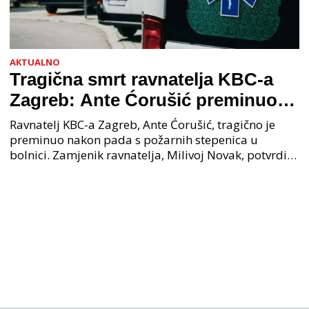
AKTUALNO
Tragična smrt ravnatelja KBC-a
Zagreb: Ante Ćorušić preminuo
nakon pada u bolnici, policija na
Ravnatelj KBC-a Zagreb, Ante Ćorušić, tragično je
mjestu događaja
preminuo nakon pada s požarnih stepenica u
bolnici. Zamjenik ravnatelja, Milivoj Novak, potvrdio
je tužnu vijest o smrti svog kolege. Ministar zdravs