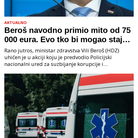
AKTUALNO
Beroš navodno primio mito od 75
000 eura. Evo tko bi mogao stajati
na čelu zločinačkog udruženja
Rano jutros, ministar zdravstva Vili Beroš (HDZ)
uhićen je u akciji koju je predvodio Policijski
nacionalni ured za suzbijanje korupcije i
organiziranog kriminaliteta (PNUSKOK). Prema
priopćenju USKOK