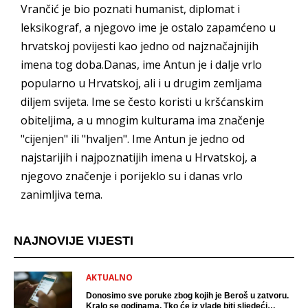
Vrančić je bio poznati humanist, diplomat i
leksikograf, a njegovo ime je ostalo zapamćeno u
hrvatskoj povijesti kao jedno od najznačajnijih
imena tog doba.Danas, ime Antun je i dalje vrlo
popularno u Hrvatskoj, ali i u drugim zemljama
diljem svijeta. Ime se često koristi u kršćanskim
obiteljima, a u mnogim kulturama ima značenje
"cijenjen" ili "hvaljen". Ime Antun je jedno od
najstarijih i najpoznatijih imena u Hrvatskoj, a
njegovo značenje i porijeklo su i danas vrlo
zanimljiva tema.
NAJNOVIJE VIJESTI
AKTUALNO
Donosimo sve poruke zbog kojih je Beroš u zatvoru.
Kralo se godinama. Tko će iz vlade biti sljedeći