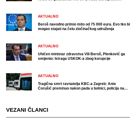
uhićen?
AKTUALNO
Beroš navodno primio mito od 75 000 eura. Evo tko bi
mogao stajati na čelu zločinačkog udruženja
AKTUALNO
Uhićen ministar zdravstva Vili Beroš, Plenković ga
smijenio: Istraga USKOK-a zbog korupcije
AKTUALNO
Tragična smrt ravnatelja KBC-a Zagreb: Ante
Ćorušić preminuo nakon pada u bolnici, policija na
mjestu događaja
VEZANI ČLANCI