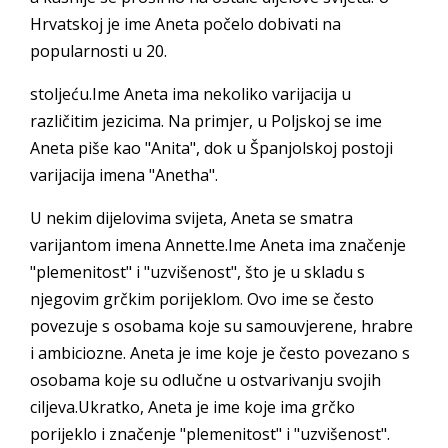
Hrvatskoj je ime Aneta počelo dobivati na
popularnosti u 20.
stoljeću.Ime Aneta ima nekoliko varijacija u
različitim jezicima. Na primjer, u Poljskoj se ime
Aneta piše kao "Anita", dok u Španjolskoj postoji
varijacija imena "Anetha".
U nekim dijelovima svijeta, Aneta se smatra
varijantom imena Annette.Ime Aneta ima značenje
"plemenitost" i "uzvišenost", što je u skladu s
njegovim grčkim porijeklom. Ovo ime se često
povezuje s osobama koje su samouvjerene, hrabre
i ambiciozne. Aneta je ime koje je često povezano s
osobama koje su odlučne u ostvarivanju svojih
ciljeva.Ukratko, Aneta je ime koje ima grčko
porijeklo i značenje "plemenitost" i "uzvišenost".