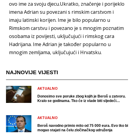
ovo ime za svoju djecu.Ukratko, značenje i porijeklo
imena Adrian su povezani s rimskim carstvom i
imaju latinski korijen. Ime je bilo popularno u
Rimskom carstvu i povezano je s mnogim poznatim
osobama iz povijesti, uključujući i rimskog cara
Hadrijana. Ime Adrian je također popularno u
mnogim zemljama, uključujući i Hrvatsku.
NAJNOVIJE VIJESTI
AKTUALNO
Donosimo sve poruke zbog kojih je Beroš u zatvoru.
Kralo se godinama. Tko će iz vlade biti sljedeći
uhićen?
AKTUALNO
Beroš navodno primio mito od 75 000 eura. Evo tko bi
mogao stajati na čelu zločinačkog udruženja