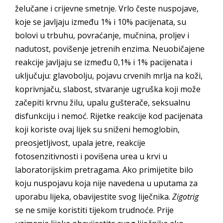
želučane i crijevne smetnje. Vrlo česte nuspojave,
koje se javljaju između 1% i 10% pacijenata, su
bolovi u trbuhu, povraćanje, mučnina, proljev i
nadutost, povišenje jetrenih enzima. Neuobičajene
reakcije javljaju se između 0,1% i 1% pacijenata i
uključuju: glavobolju, pojavu crvenih mrlja na koži,
koprivnjaču, slabost, stvaranje ugruška koji može
začepiti krvnu žilu, upalu gušterače, seksualnu
disfunkciju i nemoć. Rijetke reakcije kod pacijenata
koji koriste ovaj lijek su sniženi hemoglobin,
preosjetljivost, upala jetre, reakcije
fotosenzitivnosti i povišena urea u krvi u
laboratorijskim pretragama. Ako primijetite bilo
koju nuspojavu koja nije navedena u uputama za
uporabu lijeka, obavijestite svog liječnika.
Zigotrig
se ne smije koristiti tijekom trudnoće. Prije