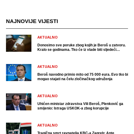
NAJNOVIJE VIJESTI
AKTUALNO
Donosimo sve poruke zbog kojih je Beroš u zatvoru.
Kralo se godinama. Tko će iz vlade biti sljedeći
uhićen?
AKTUALNO
Beroš navodno primio mito od 75 000 eura. Evo tko bi
mogao stajati na čelu zločinačkog udruženja
AKTUALNO
Uhićen ministar zdravstva Vili Beroš, Plenković ga
smijenio: Istraga USKOK-a zbog korupcije
AKTUALNO
Tragična smrt ravnatelja KBC-a Zagreb: Ante