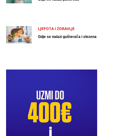
LJEPOTA I ZDRAVLJE
Gdje se nalazi gušterača i slezena