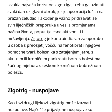
izvukla najveća korist od zigotriga, treba ga uzimati
svaki dan uz glavni obrok, jer je apsorpcija lošija na
prazan želudac. Također je važno pridržavati se
svih liječničkih preporuka u vezi s promjenama
načina života, poput tjelesne aktivnosti i
mršavljenja.
Zigotrig
je kontraindiciran za uporabu
u osoba s preosjetljivošću na fenofibrat i njegove
pomoćne tvari, bolesnika s zatajenjem jetre, s
akutnim ili kroničnim pankreatitisom, s bolestima
žučnog mjehura s teškom kroničnom bubrežnom
bolešću.
Zigotrig - nuspojave
Kao i svi drugi lijekovi, zigotrig može izazvati
nuspojave. Najčešće prijavljene nuspojave su