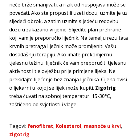
neće brže smanjivati, a rizik od nuspojava može se
povećati. Ako ste propustili uzeti dozu, uzmite je uz
sljedeći obrok, a zatim uzmite sljedeću redovitu
dozu u zakazano vrijeme. Slijedite plan prehrane
koji vam je preporučio liječnik. Na temelju rezultata
krvnih pretraga liječnik može promijeniti Vašu
dosadašnju terapiju. Ako imate prekomjernu
tjelesnu težinu, liječnik će vam preporučiti tjelesnu
aktivnost i tjelovježbu prije primjene lijeka. Ne
prekidajte liječenje bez znanja liječnika. Cijena ovisi
o ljekarni u kojoj se lijek može kupiti.
Zigotrig
treba čuvati na sobnoj temperaturi 15-30°C,
zaštićeno od svjetlosti i vlage.
Tagovi:
fenofibrat
,
Kolesterol
,
masnoće u krvi
,
zigotrig