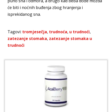
puno sna i odmora, a drugo kad beba dođe možda
će biti i noćnih buđenja zbog hranjenja i
isprekidanog sna.
Tagovi:
tromjesečja
,
trudnoća
,
u trudnoći
,
zatezanje stomaka
,
zatezanje stomaka u
trudnoći