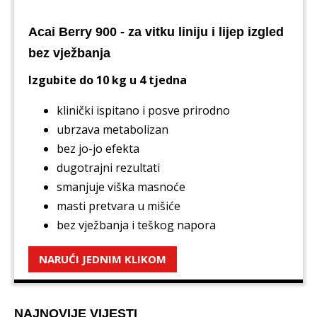
Acai Berry 900 - za vitku liniju i lijep izgled
bez vježbanja
Izgubite do 10 kg u 4 tjedna
klinički ispitano i posve prirodno
ubrzava metabolizan
bez jo-jo efekta
dugotrajni rezultati
smanjuje viška masnoće
masti pretvara u mišiće
bez vježbanja i teškog napora
NARUĆI JEDNIM KLIKOM
NAJNOVIJE VIJESTI