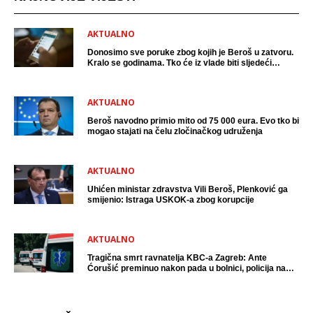
AKTUALNO
Donosimo sve poruke zbog kojih je Beroš u zatvoru.
Kralo se godinama. Tko će iz vlade biti sljedeći
uhićen?
AKTUALNO
Beroš navodno primio mito od 75 000 eura. Evo tko bi
mogao stajati na čelu zločinačkog udruženja
AKTUALNO
Uhićen ministar zdravstva Vili Beroš, Plenković ga
smijenio: Istraga USKOK-a zbog korupcije
AKTUALNO
Tragična smrt ravnatelja KBC-a Zagreb: Ante
Ćorušić preminuo nakon pada u bolnici, policija na
mjestu događaja