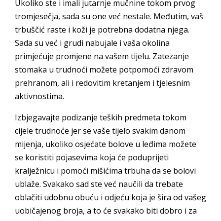
Ukoliko ste i imali jutarnje mučnine tokom prvog
tromjesečja, sada su one već nestale. Međutim, vaš
trbuščić raste i koži je potrebna dodatna njega.
Sada su već i grudi nabujale i vaša okolina
primjećuje promjene na vašem tijelu. Zatezanje
stomaka u trudnoći možete potpomoći zdravom
prehranom, ali i redovitim kretanjem i tjelesnim
aktivnostima.
Izbjegavajte podizanje teških predmeta tokom
cijele trudnoće jer se vaše tijelo svakim danom
mijenja, ukoliko osjećate bolove u leđima možete
se koristiti pojasevima koja će poduprijeti
kralježnicu i pomoći mišićima trbuha da se bolovi
ublaže. Svakako sad ste već naučili da trebate
oblačiti udobnu obuću i odjeću koja je šira od vašeg
uobičajenog broja, a to će svakako biti dobro i za