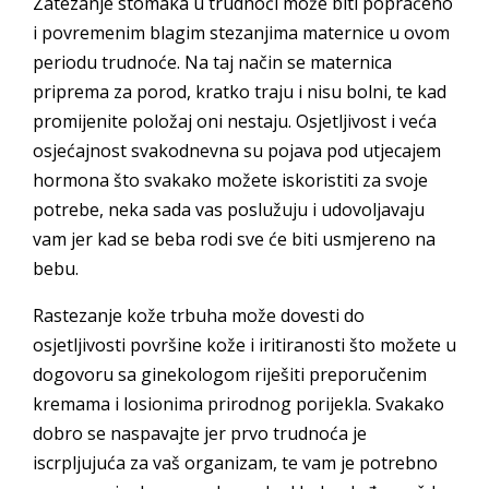
Zatezanje stomaka u trudnoći može biti popraćeno
i povremenim blagim stezanjima maternice u ovom
periodu trudnoće. Na taj način se maternica
priprema za porod, kratko traju i nisu bolni, te kad
promijenite položaj oni nestaju. Osjetljivost i veća
osjećajnost svakodnevna su pojava pod utjecajem
hormona što svakako možete iskoristiti za svoje
potrebe, neka sada vas poslužuju i udovoljavaju
vam jer kad se beba rodi sve će biti usmjereno na
bebu.
Rastezanje kože trbuha može dovesti do
osjetljivosti površine kože i iritiranosti što možete u
dogovoru sa ginekologom riješiti preporučenim
kremama i losionima prirodnog porijekla. Svakako
dobro se naspavajte jer prvo trudnoća je
iscrpljujuća za vaš organizam, te vam je potrebno