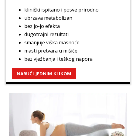
klinički ispitano i posve prirodno
ubrzava metabolizan
bez jo-jo efekta
dugotrajni rezultati
smanjuje viška masnoće
masti pretvara u mišiće
bez vježbanja i teškog napora
NARUĆI JEDNIM KLIKOM