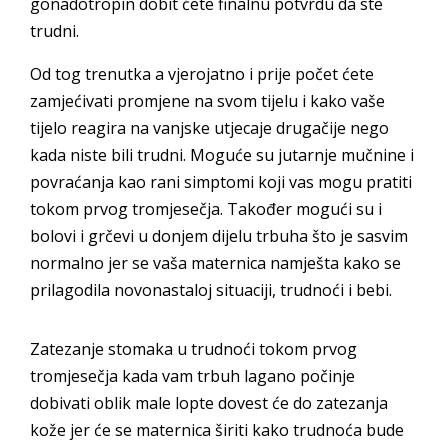
gonadotropin dobit ćete finalnu potvrdu da ste
trudni.
Od tog trenutka a vjerojatno i prije počet ćete
zamjećivati promjene na svom tijelu i kako vaše
tijelo reagira na vanjske utjecaje drugačije nego
kada niste bili trudni. Moguće su jutarnje mučnine i
povraćanja kao rani simptomi koji vas mogu pratiti
tokom prvog tromjesečja. Također mogući su i
bolovi i grčevi u donjem dijelu trbuha što je sasvim
normalno jer se vaša maternica namješta kako se
prilagodila novonastaloj situaciji, trudnoći i bebi.
Zatezanje stomaka u trudnoći tokom prvog
tromjesečja kada vam trbuh lagano počinje
dobivati oblik male lopte dovest će do zatezanja
kože jer će se maternica širiti kako trudnoća bude