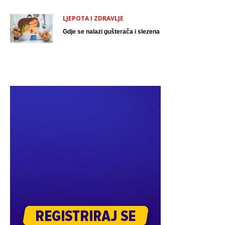
LJEPOTA I ZDRAVLJE
Gdje se nalazi gušterača i slezena