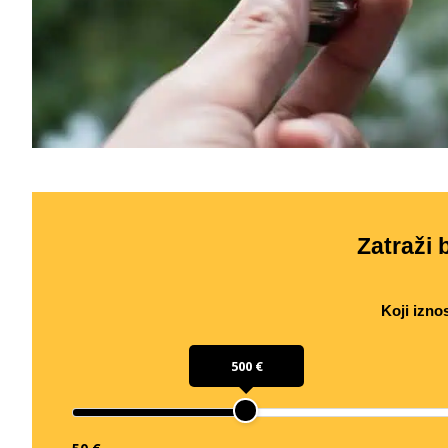
Zatraži b
Koji izno
500 €