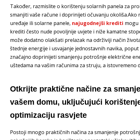
Također, razmislite o korištenju solarnih panela za pro
smanjiti vaše račune i doprinijeti očuvanju okoliša.Ako 
uređaje ili solarne panele,
najugodnejši krediti
mogu bi
krediti često nude povoljnije uvjete i niže kamatne sto
može dodatno olakšati prelazak na održiviji način živo
štednje energije i usvajanje jednostavnih navika, poput 
značajno doprinijeti smanjenju potrošnje električne ene
uštedama na vašim računima za struju, a istovremeno do
Otkrijte praktične načine za smanje
vašem domu, uključujući korištenje
optimizaciju rasvjete
Postoji mnogo praktičnih načina za smanjenje potrošnj