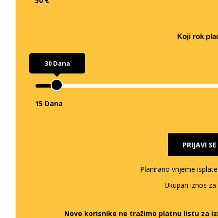
50 €
Koji rok pla
30 Dana
15 Dana
PRIJAVI S
Planirano vrijeme isplat
Ukupan iznos za
Nove korisnike ne tražimo platnu listu za 