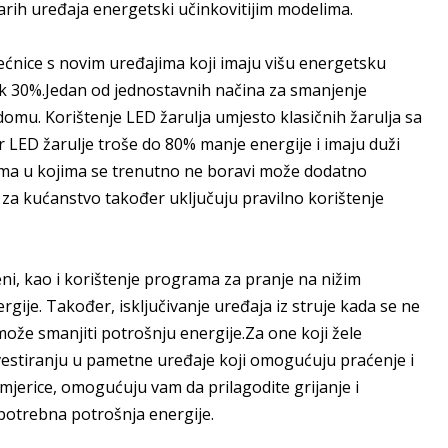
rih uređaja energetski učinkovitijim modelima.
 pećnice s novim uređajima koji imaju višu energetsku
ak 30%.Jedan od jednostavnih načina za smanjenje
 domu. Korištenje LED žarulja umjesto klasičnih žarulja sa
r LED žarulje troše do 80% manje energije i imaju duži
rijama u kojima se trenutno ne boravi može dodatno
i za kućanstvo također uključuju pravilno korištenje
i, kao i korištenje programa za pranje na nižim
ije. Također, isključivanje uređaja iz struje kada se ne
 može smanjiti potrošnju energije.Za one koji žele
nvestiranju u pametne uređaje koji omogućuju praćenje i
imjerice, omogućuju vam da prilagodite grijanje i
otrebna potrošnja energije.