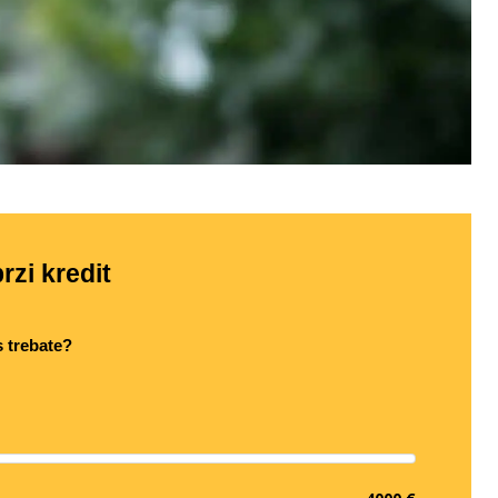
rzi kredit
s trebate?