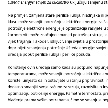
Ušteda energije: savjeti za kućanstvo
uključuju zamjenu sta
Na primjer, zamjena stare perilice rublja, hladnjaka ili
klasu može smanjiti potrošnju električne energije za č
potrošnje električne energije je optimizacija rasvjete u
žarnom niti može značajno smanjiti potrošnju struje, je
vijek trajanja. Također, isključivanje svjetla u prosto
doprinijeti smanjenju potrošnje.Ušteda energije: savjet
uređaja poput perilice rublja i perilice posuđa.
Korištenje ovih uređaja samo kada su potpuno napunjen
temperaturama, može smanjiti potrošnju električne energ
koriste, umjesto da ih ostavljate u stanju pripravnosti,
dodatno smanjiti svoje račune za struju, razmislite o i
optimizaciju potrošnje energije. Pametni termostati, pr
hlađenje prema vašim potrebama, čime se smanjuje nep