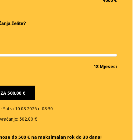
4000 €
ćanja želite?
18 Mjeseci
E ZA
500,00 €
e
: Sutra 10.08.2026 u 08:30
 vraćanje:
502,80 €
iznose do 500 € na maksimalan rok do 30 dana!