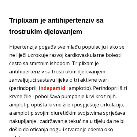
Triplixam je antihipertenziv sa
trostrukim djelovanjem
Hipertenzija pogađa sve mlađu populaciju i ako se
ne liječi uzrokuje razvoj kardiovaskularne bolesti
često sa smrtnim ishodom. Triplixam je
antihipertenziv sa trostrukim djelovanjem
zahvaljujući sastavu lijeka o tri aktivne tvari
(perindopril,
indapamid
i amplotip). Perindopril širi
krvne žile i poboljšava pumpanje krvi kroz njih,
amplotip opušta krvne žile i pospješuje cirkulaciju,
a amplotip svojim diuretičkim svojstvima sprječava
nakupljanje i zadržavanje tekućina u tijelu da ne bi
došlo do oticanja nogu i stvaranje edema oko