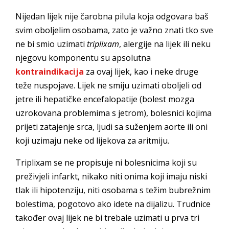
Nijedan lijek nije čarobna pilula koja odgovara baš
svim oboljelim osobama, zato je važno znati tko sve
ne bi smio uzimati
triplixam
, alergije na lijek ili neku
njegovu komponentu su apsolutna
kontraindikacija
za ovaj lijek, kao i neke druge
teže nuspojave. Lijek ne smiju uzimati oboljeli od
jetre ili hepatičke encefalopatije (bolest mozga
uzrokovana problemima s jetrom), bolesnici kojima
prijeti zatajenje srca, ljudi sa suženjem aorte ili oni
koji uzimaju neke od lijekova za aritmiju.
Triplixam se ne propisuje ni bolesnicima koji su
preživjeli infarkt, nikako niti onima koji imaju niski
tlak ili hipotenziju, niti osobama s težim bubrežnim
bolestima, pogotovo ako idete na dijalizu. Trudnice
također ovaj lijek ne bi trebale uzimati u prva tri