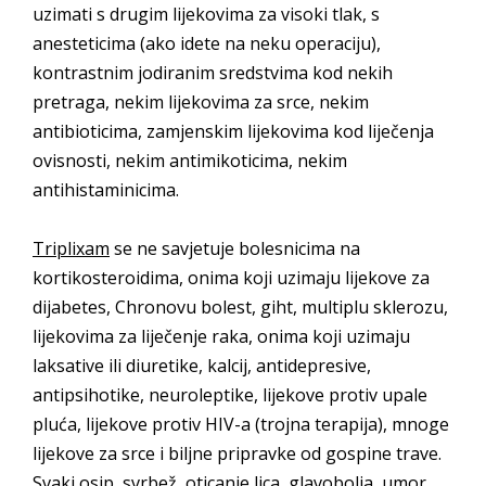
uzimati s drugim lijekovima za visoki tlak, s
anesteticima (ako idete na neku operaciju),
kontrastnim jodiranim sredstvima kod nekih
pretraga, nekim lijekovima za srce, nekim
antibioticima, zamjenskim lijekovima kod liječenja
ovisnosti, nekim antimikoticima, nekim
antihistaminicima.
Triplixam
se ne savjetuje bolesnicima na
kortikosteroidima, onima koji uzimaju lijekove za
dijabetes, Chronovu bolest, giht, multiplu sklerozu,
lijekovima za liječenje raka, onima koji uzimaju
laksative ili diuretike, kalcij, antidepresive,
antipsihotike, neuroleptike, lijekove protiv upale
pluća, lijekove protiv HIV-a (trojna terapija), mnoge
lijekove za srce i biljne pripravke od gospine trave.
Svaki osip, svrbež, oticanje lica, glavobolja, umor,