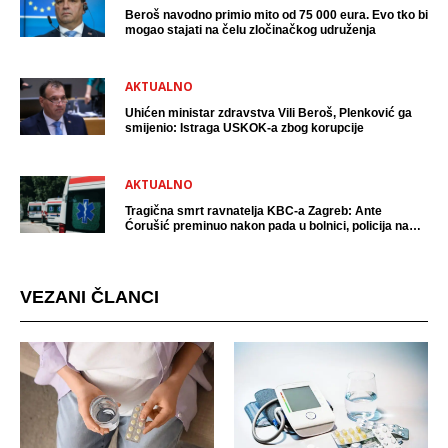
Beroš navodno primio mito od 75 000 eura. Evo tko bi
mogao stajati na čelu zločinačkog udruženja
AKTUALNO
Uhićen ministar zdravstva Vili Beroš, Plenković ga
smijenio: Istraga USKOK-a zbog korupcije
AKTUALNO
Tragična smrt ravnatelja KBC-a Zagreb: Ante
Ćorušić preminuo nakon pada u bolnici, policija na
mjestu događaja
VEZANI ČLANCI