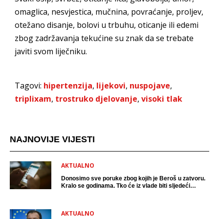
omaglica, nesvjestica, mučnina, povraćanje, proljev,
otežano disanje, bolovi u trbuhu, oticanje ili edemi
zbog zadržavanja tekućine su znak da se trebate
javiti svom liječniku.
Tagovi:
hipertenzija
,
lijekovi
,
nuspojave
,
triplixam
,
trostruko djelovanje
,
visoki tlak
NAJNOVIJE VIJESTI
AKTUALNO
Donosimo sve poruke zbog kojih je Beroš u zatvoru.
Kralo se godinama. Tko će iz vlade biti sljedeći
uhićen?
AKTUALNO