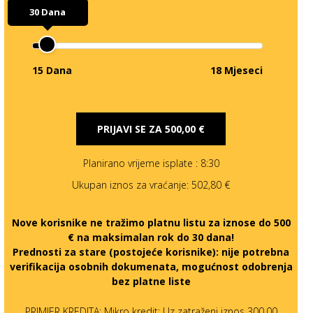
30 Dana
15 Dana
18 Mjeseci
PRIJAVI SE ZA
500,00 €
Planirano vrijeme isplate
: 8:30
Ukupan iznos za vraćanje:
502,80 €
Nove korisnike ne tražimo platnu listu za iznose do 500
€ na maksimalan rok do 30 dana!
Prednosti za stare (postojeće korisnike):
nije potrebna
verifikacija osobnih dokumenata, mogućnost odobrenja
bez platne liste
PRIMJER KREDITA: Mikro kredit: Uz zatraženi iznos 300,00