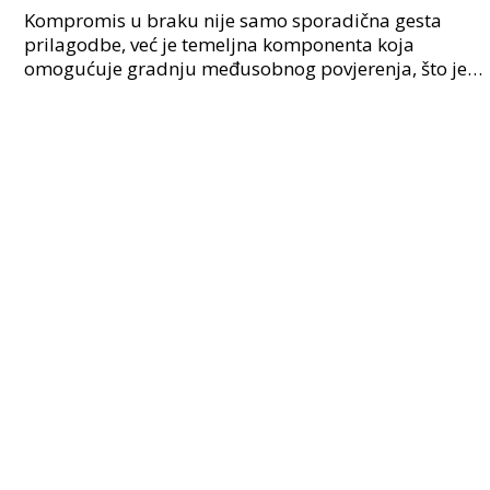
Kompromis u braku nije samo sporadična gesta
prilagodbe, već je temeljna komponenta koja
omogućuje gradnju međusobnog povjerenja, što je
presudno za zdravu i harmoničnu veze. Povjerenje
među partnerim