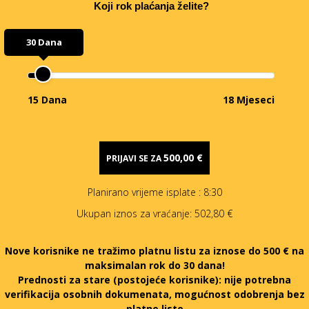
Koji rok plaćanja želite?
30 Dana
15 Dana
18 Mjeseci
500,00 €
PRIJAVI SE ZA
Planirano vrijeme isplate
: 8:30
Ukupan iznos za vraćanje:
502,80 €
Nove korisnike ne tražimo platnu listu za iznose do 500 € na
maksimalan rok do 30 dana!
Prednosti za stare (postojeće korisnike):
nije potrebna
verifikacija osobnih dokumenata, mogućnost odobrenja bez
platne liste