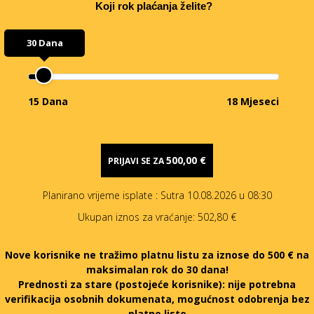
Koji rok plaćanja želite?
30 Dana
15 Dana
18 Mjeseci
500,00 €
PRIJAVI SE ZA
Planirano vrijeme isplate
: Sutra 10.08.2026 u 08:30
Ukupan iznos za vraćanje:
502,80 €
Nove korisnike ne tražimo platnu listu za iznose do 500 € na
maksimalan rok do 30 dana!
Prednosti za stare (postojeće korisnike):
nije potrebna
verifikacija osobnih dokumenata, mogućnost odobrenja bez
platne liste