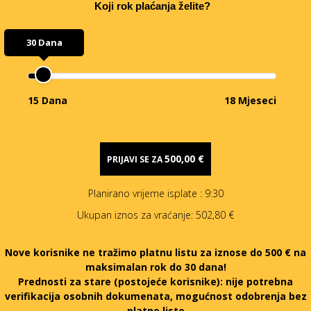
Koji rok plaćanja želite?
30 Dana
15 Dana
18 Mjeseci
500,00 €
PRIJAVI SE ZA
Planirano vrijeme isplate
: 9:30
Ukupan iznos za vraćanje:
502,80 €
Nove korisnike ne tražimo platnu listu za iznose do 500 € na
maksimalan rok do 30 dana!
Prednosti za stare (postojeće korisnike):
nije potrebna
verifikacija osobnih dokumenata, mogućnost odobrenja bez
platne liste