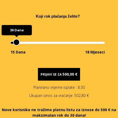
Koji rok plaćanja želite?
30 Dana
15 Dana
18 Mjeseci
500,00 €
PRIJAVI SE ZA
Planirano vrijeme isplate
: 8:30
Ukupan iznos za vraćanje:
502,80 €
Nove korisnike ne tražimo platnu listu za iznose do 500 € na
maksimalan rok do 30 dana!