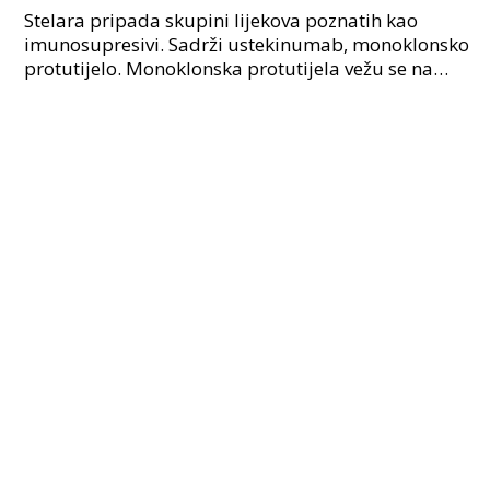
Stelara pripada skupini lijekova poznatih kao
imunosupresivi. Sadrži ustekinumab, monoklonsko
protutijelo. Monoklonska protutijela vežu se na
specifične proteine ​​u ljudskom tijelu. Koristi se kod: s