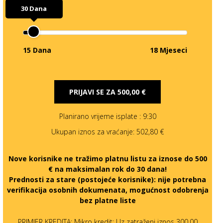
30 Dana
15 Dana
18 Mjeseci
PRIJAVI SE ZA
500,00 €
Planirano vrijeme isplate
: 9:30
Ukupan iznos za vraćanje:
502,80 €
Nove korisnike ne tražimo platnu listu za iznose do 500
€ na maksimalan rok do 30 dana!
Prednosti za stare (postojeće korisnike):
nije potrebna
verifikacija osobnih dokumenata, mogućnost odobrenja
bez platne liste
PRIMJER KREDITA: Mikro kredit: Uz zatraženi iznos 300,00