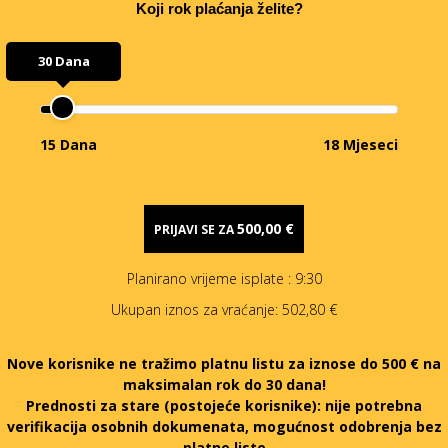
Koji rok plaćanja želite?
30 Dana
15 Dana
18 Mjeseci
500,00 €
PRIJAVI SE ZA
Planirano vrijeme isplate
: 9:30
Ukupan iznos za vraćanje:
502,80 €
Nove korisnike ne tražimo platnu listu za iznose do 500 € na
maksimalan rok do 30 dana!
Prednosti za stare (postojeće korisnike):
nije potrebna
verifikacija osobnih dokumenata, mogućnost odobrenja bez
platne liste