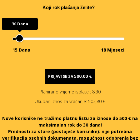
Koji rok plaćanja želite?
30 Dana
15 Dana
18 Mjeseci
500,00 €
PRIJAVI SE ZA
Planirano vrijeme isplate
: 8:30
Ukupan iznos za vraćanje:
502,80 €
Nove korisnike ne tražimo platnu listu za iznose do 500 € na
maksimalan rok do 30 dana!
Prednosti za stare (postojeće korisnike):
nije potrebna
verifikacija osobnih dokumenata, mogućnost odobrenja bez