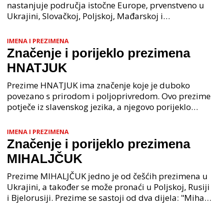
nastanjuje područja istočne Europe, prvenstveno u
Ukrajini, Slovačkoj, Poljskoj, Mađarskoj i
Rumunjskoj. Oni su također poznati pod nazivima
Rusnaci, Rusn
IMENA I PREZIMENA
Značenje i porijeklo prezimena
HNATJUK
Prezime HNATJUK ima značenje koje je duboko
povezano s prirodom i poljoprivredom. Ovo prezime
potječe iz slavenskog jezika, a njegovo porijeklo
može se pratiti do davnih vremena kada su ljudi
živjeli
IMENA I PREZIMENA
Značenje i porijeklo prezimena
MIHALJČUK
Prezime MIHALJČUK jedno je od češćih prezimena u
Ukrajini, a također se može pronaći u Poljskoj, Rusiji
i Bjelorusiji. Prezime se sastoji od dva dijela: "Mihalj"
i "čuk". "Mihalj" je ukrajinsko ime, k