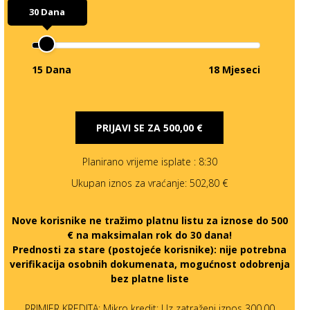
30 Dana
15 Dana
18 Mjeseci
PRIJAVI SE ZA
500,00 €
Planirano vrijeme isplate
: 8:30
Ukupan iznos za vraćanje:
502,80 €
Nove korisnike ne tražimo platnu listu za iznose do 500
€ na maksimalan rok do 30 dana!
Prednosti za stare (postojeće korisnike):
nije potrebna
verifikacija osobnih dokumenata, mogućnost odobrenja
bez platne liste
PRIMJER KREDITA: Mikro kredit: Uz zatraženi iznos 300,00