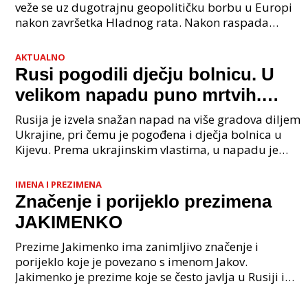
veže se uz dugotrajnu geopolitičku borbu u Europi
nakon završetka Hladnog rata. Nakon raspada
Sovjetskog Saveza 1991. godine, mnoge države bivše
Istočn
AKTUALNO
Rusi pogodili dječju bolnicu. U
velikom napadu puno mrtvih.
Poljska digla avione.
Rusija je izvela snažan napad na više gradova diljem
Ukrajine, pri čemu je pogođena i dječja bolnica u
Kijevu. Prema ukrajinskim vlastima, u napadu je
ubijen najmanje 31 civil. Evakuacija Bolnice i P
IMENA I PREZIMENA
Značenje i porijeklo prezimena
JAKIMENKO
Prezime Jakimenko ima zanimljivo značenje i
porijeklo koje je povezano s imenom Jakov.
Jakimenko je prezime koje se često javlja u Rusiji i
Ukrajini, ali ima i prisutnost u drugim slovanskim
zemljama.