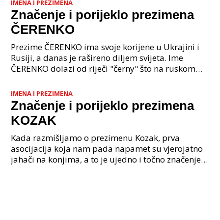
IMENA I PREZIMENA
Značenje i porijeklo prezimena
ČERENKO
Prezime ČERENKO ima svoje korijene u Ukrajini i
Rusiji, a danas je rašireno diljem svijeta. Ime
ČERENKO dolazi od riječi "černy" što na ruskom
jeziku znači "crna boja". Postoje različite teorije o
tom
IMENA I PREZIMENA
Značenje i porijeklo prezimena
KOZAK
Kada razmišljamo o prezimenu Kozak, prva
asocijacija koja nam pada napamet su vjerojatno
jahači na konjima, a to je ujedno i točno značenje
ovog prezimena. Kozak je prezime koje potječe iz
Ukrajine, a