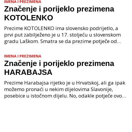
IMENA I PREZIMENA
Značenje i porijeklo prezimena
KOTOLENKO
Prezime KOTOLENKO ima slovensko podrijetlo, a
prvi put zabilježeno je u 17. stoljeću u slovenskom
gradu Laškom. Smatra se da prezime potječe od
nadimka "kotel", što na slovenskom znači "velika
posuda
IMENA I PREZIMENA
Značenje i porijeklo prezimena
HARABAJSA
Prezime Harabajsa rijetko je u Hrvatskoj, ali ga ipak
možemo pronaći u nekim dijelovima Slavonije,
posebice u istočnom dijelu. No, odakle potječe ovo
zanimljivo prezime?Prema nekim izvorima, prezim