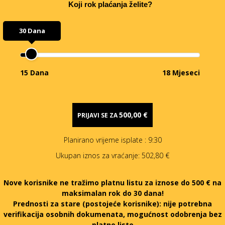
Koji rok plaćanja želite?
30 Dana
15 Dana
18 Mjeseci
500,00 €
PRIJAVI SE ZA
Planirano vrijeme isplate
: 9:30
Ukupan iznos za vraćanje:
502,80 €
Nove korisnike ne tražimo platnu listu za iznose do 500 € na
maksimalan rok do 30 dana!
Prednosti za stare (postojeće korisnike):
nije potrebna
verifikacija osobnih dokumenata, mogućnost odobrenja bez
platne liste