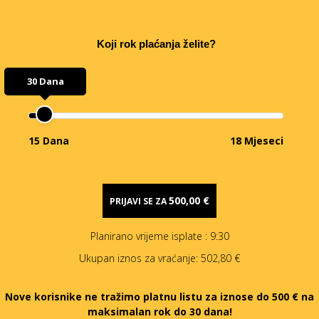
Koji rok plaćanja želite?
30 Dana
15 Dana
18 Mjeseci
500,00 €
PRIJAVI SE ZA
Planirano vrijeme isplate
: 9:30
Ukupan iznos za vraćanje:
502,80 €
Nove korisnike ne tražimo platnu listu za iznose do 500 € na
maksimalan rok do 30 dana!