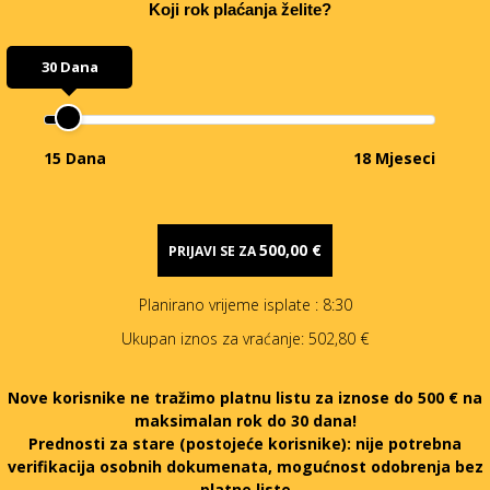
Koji rok plaćanja želite?
30 Dana
15 Dana
18 Mjeseci
500,00 €
PRIJAVI SE ZA
Planirano vrijeme isplate
: 8:30
Ukupan iznos za vraćanje:
502,80 €
Nove korisnike ne tražimo platnu listu za iznose do 500 € na
maksimalan rok do 30 dana!
Prednosti za stare (postojeće korisnike):
nije potrebna
verifikacija osobnih dokumenata, mogućnost odobrenja bez
platne liste