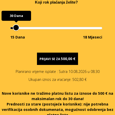
Koji rok plaćanja želite?
30 Dana
15 Dana
18 Mjeseci
500,00 €
PRIJAVI SE ZA
Planirano vrijeme isplate
: Sutra 10.08.2026 u 08:30
Ukupan iznos za vraćanje:
502,80 €
Nove korisnike ne tražimo platnu listu za iznose do 500 € na
maksimalan rok do 30 dana!
Prednosti za stare (postojeće korisnike):
nije potrebna
verifikacija osobnih dokumenata, mogućnost odobrenja bez
platne liste