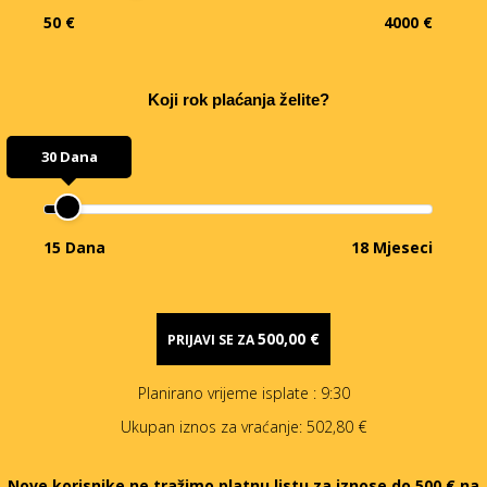
50 €
4000 €
Koji rok plaćanja želite?
30 Dana
15 Dana
18 Mjeseci
500,00 €
PRIJAVI SE ZA
Planirano vrijeme isplate
: 9:30
Ukupan iznos za vraćanje:
502,80 €
Nove korisnike ne tražimo platnu listu za iznose do 500 € na