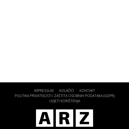
IMPRESSUM
KOLAČIĆI
KONTAKT
POLITIKA PRIVATNOSTI I ZAŠTITA OSOBNIH PODATAKA (GDPR)
UVJETI KORIŠTENJA