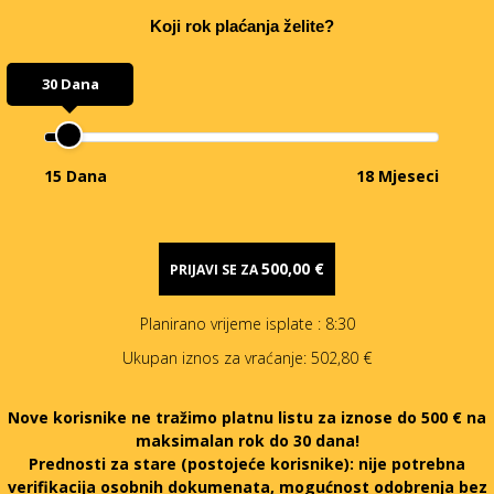
Koji rok plaćanja želite?
30 Dana
15 Dana
18 Mjeseci
500,00 €
PRIJAVI SE ZA
Planirano vrijeme isplate
: 8:30
Ukupan iznos za vraćanje:
502,80 €
Nove korisnike ne tražimo platnu listu za iznose do 500 € na
maksimalan rok do 30 dana!
Prednosti za stare (postojeće korisnike):
nije potrebna
verifikacija osobnih dokumenata, mogućnost odobrenja bez