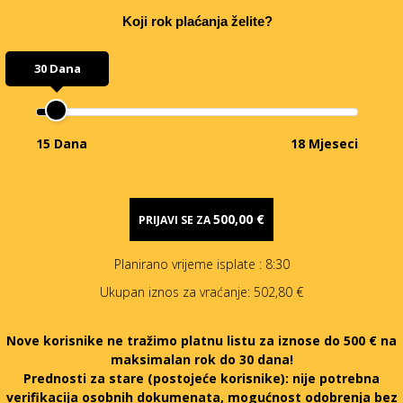
Koji rok plaćanja želite?
30 Dana
15 Dana
18 Mjeseci
500,00 €
PRIJAVI SE ZA
Planirano vrijeme isplate
: 8:30
Ukupan iznos za vraćanje:
502,80 €
Nove korisnike ne tražimo platnu listu za iznose do 500 € na
maksimalan rok do 30 dana!
Prednosti za stare (postojeće korisnike):
nije potrebna
verifikacija osobnih dokumenata, mogućnost odobrenja bez