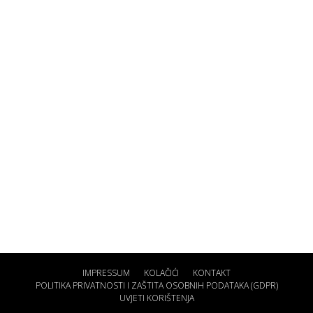
IMPRESSUM
KOLAČIĆI
KONTAKT
POLITIKA PRIVATNOSTI I ZAŠTITA OSOBNIH PODATAKA (GDPR)
UVJETI KORIŠTENJA