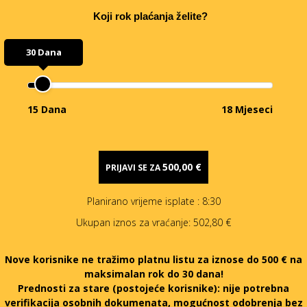
Koji rok plaćanja želite?
30 Dana
15 Dana
18 Mjeseci
500,00 €
PRIJAVI SE ZA
Planirano vrijeme isplate
: 8:30
Ukupan iznos za vraćanje:
502,80 €
Nove korisnike ne tražimo platnu listu za iznose do 500 € na
maksimalan rok do 30 dana!
Prednosti za stare (postojeće korisnike):
nije potrebna
verifikacija osobnih dokumenata, mogućnost odobrenja bez