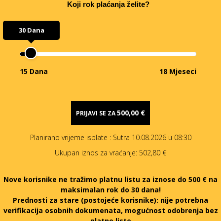
Koji rok plaćanja želite?
30 Dana
15 Dana
18 Mjeseci
500,00 €
PRIJAVI SE ZA
Planirano vrijeme isplate
: Sutra 10.08.2026 u 08:30
Ukupan iznos za vraćanje:
502,80 €
Nove korisnike ne tražimo platnu listu za iznose do 500 € na
maksimalan rok do 30 dana!
Prednosti za stare (postojeće korisnike):
nije potrebna
verifikacija osobnih dokumenata, mogućnost odobrenja bez
platne liste