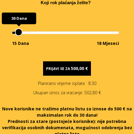
Koji rok plaćanja želite?
30 Dana
15 Dana
18 Mjeseci
500,00 €
PRIJAVI SE ZA
Planirano vrijeme isplate
: 8:30
Ukupan iznos za vraćanje:
502,80 €
Nove korisnike ne tražimo platnu listu za iznose do 500 € na
maksimalan rok do 30 dana!
Prednosti za stare (postojeće korisnike):
nije potrebna
verifikacija osobnih dokumenata, mogućnost odobrenja bez
platne liste