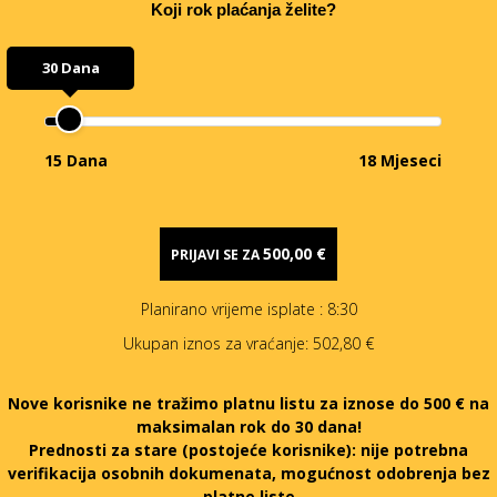
Koji rok plaćanja želite?
30 Dana
15 Dana
18 Mjeseci
500,00 €
PRIJAVI SE ZA
Planirano vrijeme isplate
: 8:30
Ukupan iznos za vraćanje:
502,80 €
Nove korisnike ne tražimo platnu listu za iznose do 500 € na
maksimalan rok do 30 dana!
Prednosti za stare (postojeće korisnike):
nije potrebna
verifikacija osobnih dokumenata, mogućnost odobrenja bez
platne liste