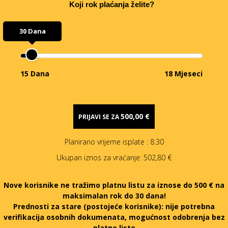
Koji rok plaćanja želite?
30 Dana
15 Dana
18 Mjeseci
500,00 €
PRIJAVI SE ZA
Planirano vrijeme isplate
: 8:30
Ukupan iznos za vraćanje:
502,80 €
Nove korisnike ne tražimo platnu listu za iznose do 500 € na
maksimalan rok do 30 dana!
Prednosti za stare (postojeće korisnike):
nije potrebna
verifikacija osobnih dokumenata, mogućnost odobrenja bez
platne liste