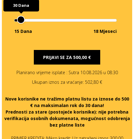
30 Dana
15 Dana
18 Mjeseci
PRIJAVI SE ZA
500,00 €
Planirano vrijeme isplate
: Sutra 10.08.2026 u 08:30
Ukupan iznos za vraćanje:
502,80 €
Nove korisnike ne tražimo platnu listu za iznose do 500
€ na maksimalan rok do 30 dana!
Prednosti za stare (postojeće korisnike):
nije potrebna
verifikacija osobnih dokumenata, mogućnost odobrenja
bez platne liste
PRIMJER KREDITA: Mikro kredit: Uz zatraženi iznos 300,00