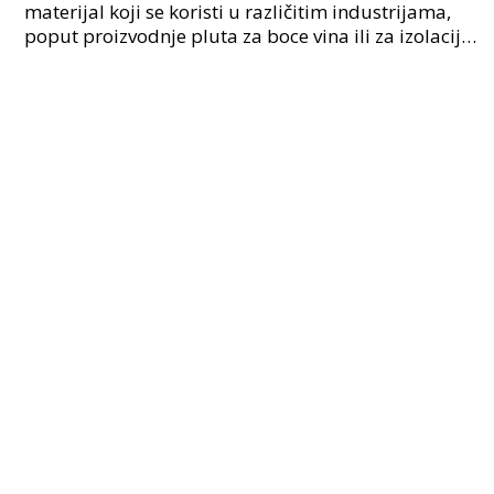
materijal koji se koristi u različitim industrijama,
poput proizvodnje pluta za boce vina ili za izolaciju.
No, kako se zapravo dobiva pluto? Je