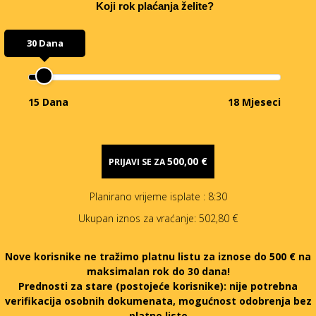
Koji rok plaćanja želite?
30 Dana
15 Dana
18 Mjeseci
500,00 €
PRIJAVI SE ZA
Planirano vrijeme isplate
: 8:30
Ukupan iznos za vraćanje:
502,80 €
Nove korisnike ne tražimo platnu listu za iznose do 500 € na
maksimalan rok do 30 dana!
Prednosti za stare (postojeće korisnike):
nije potrebna
verifikacija osobnih dokumenata, mogućnost odobrenja bez
platne liste